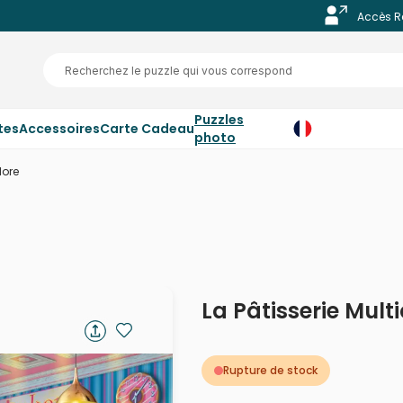
Accès R
Puzzles
tes
Accessoires
Carte Cadeau
photo
lore
La Pâtisserie Mult
Rupture de stock