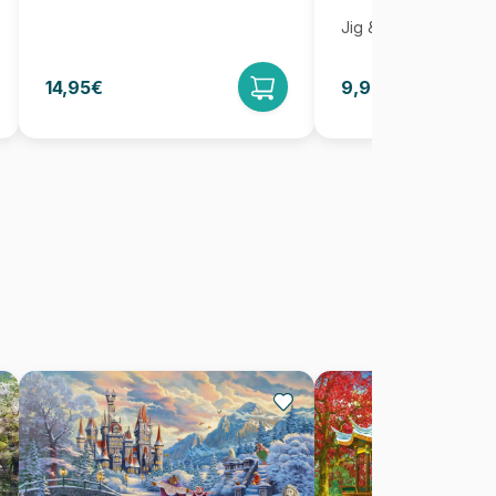
Jig & Puz
14,95€
9,95€