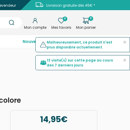
evendeur
Livraison gratuite dès 45€ *
0
0
Mon compte
Mes favoris
Mon panier
×
Nouveautés
Top ventes
Promotions
Malheureusement, ce produit n'est
plus disponible actuellement.
×
13 visite(s) sur cette page au cours
des 7 derniers jours.
icolore
14,95€