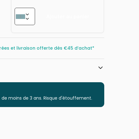
Ajouter au panier
rées et livraison offerte dès
€45 d’achat*
Schmidt Spiele
Puzzles - Déco Culinaire
 de moins de 3 ans. Risque d'étouffement.
Puzzle pour Adultes (500 à 48.000
pièces)
Puzzles fabriqués en France
4001504597856