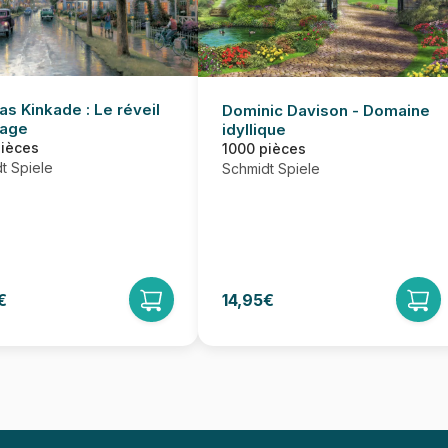
s Kinkade : Le réveil
Dominic Davison - Domaine
lage
idyllique
pièces
1000 pièces
t Spiele
Schmidt Spiele
€
14,95€