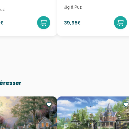
Jig & Puz
Puz
5€
39,95€
téresser