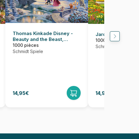
Thomas Kinkade Disney -
Jardin Japonais
Beauty and the Beast,
1000 pièces
Magical Winter Evening
1000 pièces
Schmidt Spiele
Schmidt Spiele
14,95€
14,95€