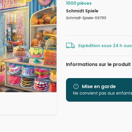
1000 pièces
Schmidt Spiele
Schmidt-Spiele-59785
Expédition sous 24 h ouv
Informations sur le produit
Marque
Catégorie
Mise en garde
Ne convient pas aux enfants
Age
Provenance
EAN