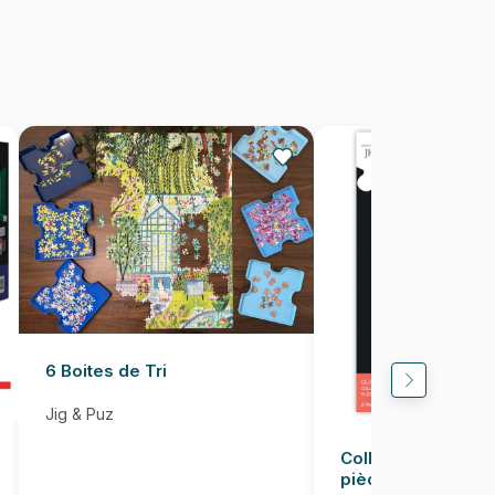
1000 pièces
69 x 49 cm
6 Boites de Tri
Jig & Puz
Colle pour Puzzle
pièces