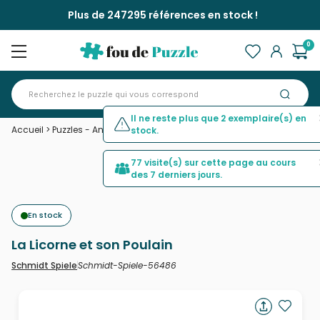
Plus de 247295 références en stock !
0
Il ne reste plus que 2 exemplaire(s) en
Accueil
>
Puzzles - Animaux fantastiques
>
La Licorne et son Poulain
stock.
77 visite(s) sur cette page au cours
des 7 derniers jours.
En stock
La Licorne et son Poulain
Schmidt-Spiele-56486
Schmidt Spiele