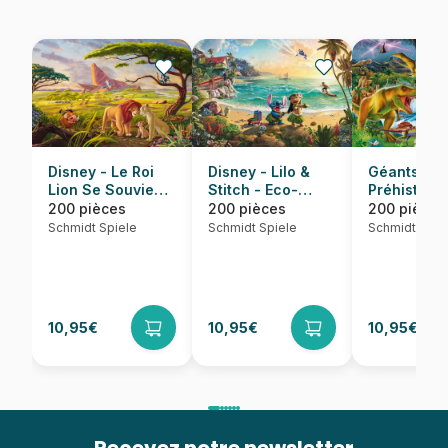
Disney - Le Roi
Disney - Lilo &
Géants
Lion Se Souvient
Stitch - Eco-
Préhistori
De Qui Vous Êtes
Friendly
Fascinants
200 pièces
200 pièces
200 pièces
- Eco-Friendly
Schmidt Spiele
Schmidt Spiele
Schmidt Spie
10,95€
10,95€
10,95€