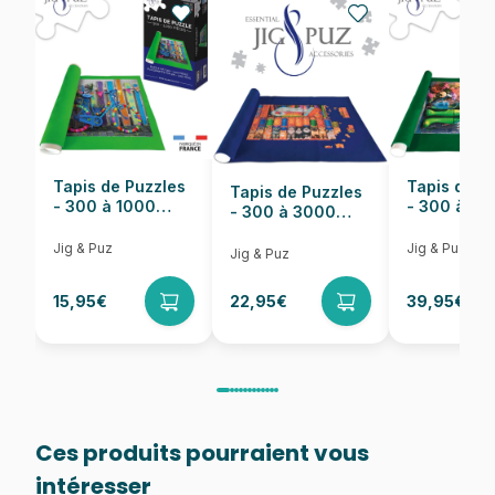
EAN
4001504564865
Nombre de pièces
200 pièces
Dimensions
43 x 29 cm
Tapis de Puzzles
Tapis de P
Tapis de Puzzles
- 300 à 1000
- 300 à 6
- 300 à 3000
pièces
pièces
Pièces
Jig & Puz
Jig & Puz
Jig & Puz
15,95€
22,95€
39,95€
Ces produits pourraient vous
intéresser