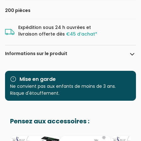
200 pièces
Expédition sous 24 h ouvrées et
livraison offerte dès
€45 d’achat*
Informations sur le produit
Marque
Schmidt Spiele
Mise en garde
Catégorie
Ne convient pas aux enfants de moins de 3 ans.
Puzzles - Animaux
fantastiques
Risque d'étouffement.
Age
à partir de 8 ans (101 à 250
pièces)
Pensez aux accessoires :
Provenance
Puzzles fabriqués en France