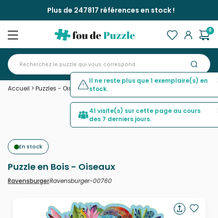
Plus de 247817 références en stock !
0
Il ne reste plus que 1 exemplaire(s) en
Accueil
>
Puzzles - Oiseaux
>
Puzzle en Bois - Oiseaux
stock.
41 visite(s) sur cette page au cours
des 7 derniers jours.
En stock
Puzzle en Bois - Oiseaux
Ravensburger-00760
Ravensburger