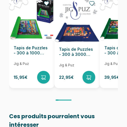
EAN
4005555007609
Nombre de pièces
300 pièces
Dimensions
20 x 27 cm
Tapis de Puzzles
Tapis de P
Tapis de Puzzles
- 300 à 1000
- 300 à 6
- 300 à 3000
pièces
pièces
Pièces
Jig & Puz
Jig & Puz
Jig & Puz
15,95€
22,95€
39,95€
Ces produits pourraient vous
intéresser