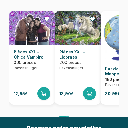
Pièces XXL -
Pièces XXL -
Chica Vampiro
Licornes
300 pièces
200 pièces
Ravensburger
Ravensburger
Puzzle Ball
Mappemon
Espagnol
180 pièces
Ravensburge
12,95€
13,90€
30,95€