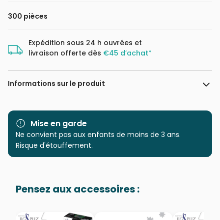
300 pièces
Expédition sous 24 h ouvrées et
livraison offerte dès
€45 d’achat*
Informations sur le produit
Marque
Ravensburger, le leader
européen du puzzle
Mise en garde
Ne convient pas aux enfants de moins de 3 ans.
Catégorie
Puzzles - Oiseaux
Risque d'étouffement.
Age
à partir de 9 ans (251 à 399
pièces)
Pensez aux accessoires :
Provenance
Puzzles fabriqués en France