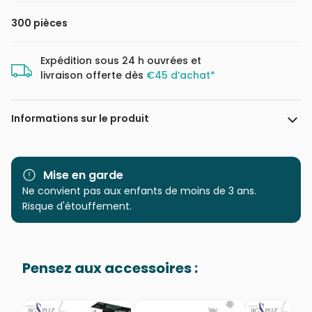
300 pièces
Expédition sous 24 h ouvrées et
livraison offerte dès
€45 d’achat*
Informations sur le produit
Marque
Ravensburger, le leader
européen du puzzle
Mise en garde
Ne convient pas aux enfants de moins de 3 ans.
Catégorie
Puzzles - Mickey et Minnie
Risque d'étouffement.
Age
à partir de 9 ans (251 à 399
pièces)
Pensez aux accessoires :
Provenance
Puzzles fabriqués en France