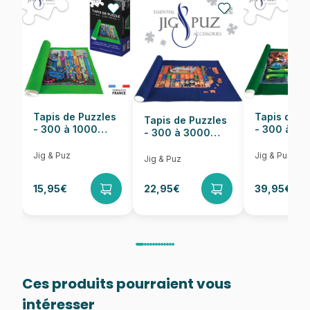
EAN
4005555007623
Nombre de pièces
300 pièces
Dimensions
20 x 27 cm
Tapis de Puzzles
Tapis de P
Tapis de Puzzles
- 300 à 1000
- 300 à 6
- 300 à 3000
pièces
pièces
Pièces
Jig & Puz
Jig & Puz
Jig & Puz
15,95€
22,95€
39,95€
Ces produits pourraient vous
intéresser