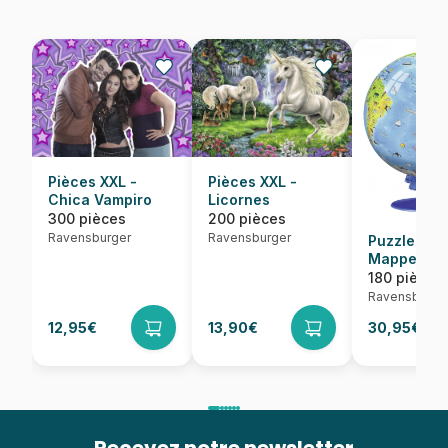
Pièces XXL -
Pièces XXL -
Chica Vampiro
Licornes
300 pièces
200 pièces
Ravensburger
Ravensburger
Puzzle Ball
Mappemon
Espagnol
180 pièces
Ravensburge
12,95€
13,90€
30,95€