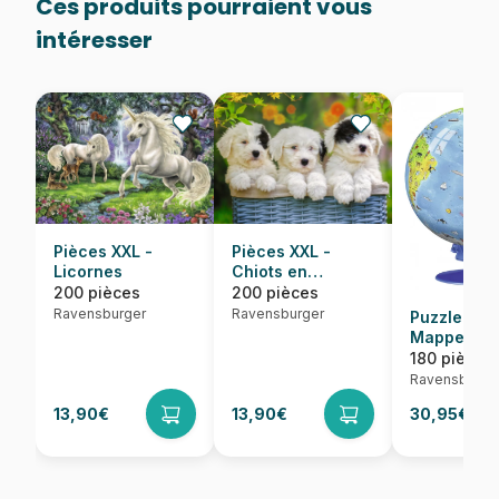
Ces produits pourraient vous
intéresser
Pièces XXL -
Pièces XXL -
Licornes
Chiots en
Peluche
200 pièces
200 pièces
Ravensburger
Ravensburger
Puzzle Ball
Mappemon
Espagnol
180 pièces
Ravensburge
13,90€
13,90€
30,95€