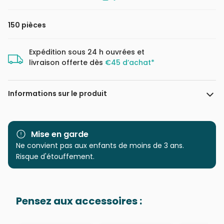
150 pièces
Expédition sous 24 h ouvrées et
livraison offerte dès
€45 d’achat*
Informations sur le produit
Marque
Ravensburger, le leader
européen du puzzle
Mise en garde
Ne convient pas aux enfants de moins de 3 ans.
Catégorie
Puzzles - Licornes
Risque d'étouffement.
Age
à partir de 8 ans (101 à 250
pièces)
Pensez aux accessoires :
Provenance
Puzzles fabriqués en France