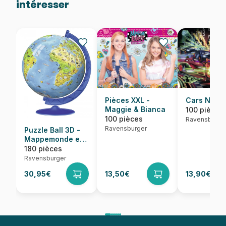
intéresser
Pièces XXL -
Cars Néon
Maggie & Bianca
100 pièces
100 pièces
Ravensburge
Ravensburger
Puzzle Ball 3D -
Mappemonde en
Espagnol
180 pièces
Ravensburger
30,95€
13,50€
13,90€