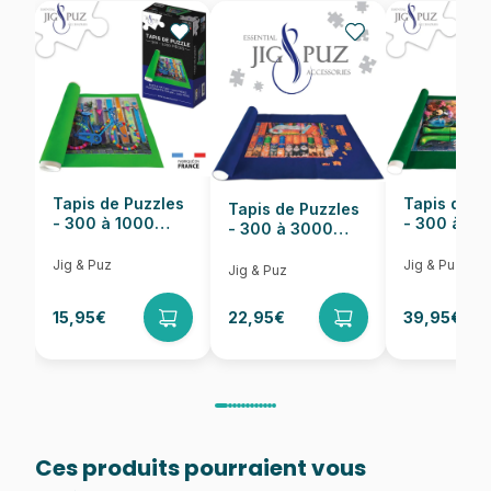
EAN
4005556100217
Nombre de pièces
150 pièces
Dimensions
49 x 36 cm
Tapis de Puzzles
Tapis de P
Tapis de Puzzles
- 300 à 1000
- 300 à 6
- 300 à 3000
pièces
pièces
Pièces
Jig & Puz
Jig & Puz
Jig & Puz
15,95€
22,95€
39,95€
Ces produits pourraient vous