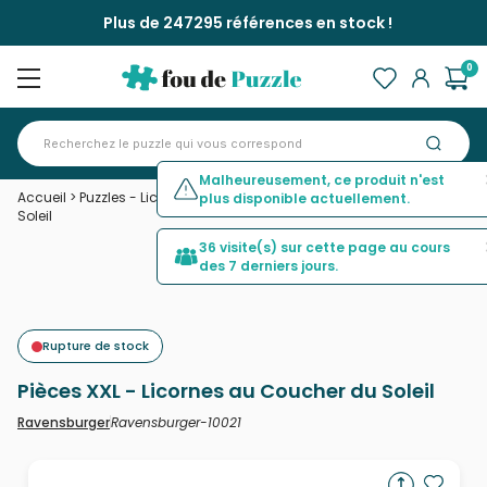
Plus de 247295 références en stock !
0
Malheureusement, ce produit n'est
Accueil
>
Puzzles - Licornes
>
Pièces XXL - Licornes au Coucher du
plus disponible actuellement.
Soleil
36 visite(s) sur cette page au cours
des 7 derniers jours.
Rupture de stock
Pièces XXL - Licornes au Coucher du Soleil
Ravensburger-10021
Ravensburger