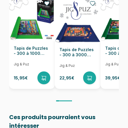
EAN
4005555002529
Nombre de pièces
1000 pièces
Dimensions
50 x 70 cm
Tapis de Puzzles
Tapis de P
Tapis de Puzzles
- 300 à 1000
- 300 à 6
- 300 à 3000
pièces
pièces
Pièces
Jig & Puz
Jig & Puz
Jig & Puz
15,95€
22,95€
39,95€
Ces produits pourraient vous
intéresser