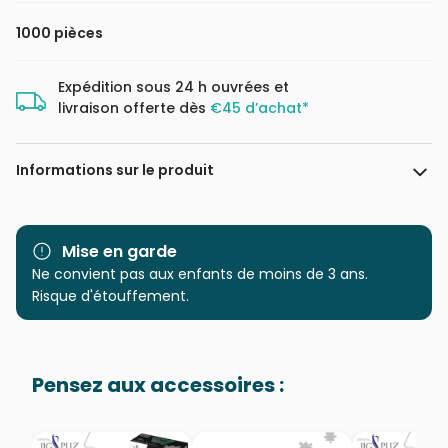
1000 pièces
Expédition sous 24 h ouvrées et
livraison offerte dès
€45 d’achat*
Informations sur le produit
Marque
Ravensburger, le leader
européen du puzzle
Mise en garde
Ne convient pas aux enfants de moins de 3 ans.
Catégorie
Puzzles - Montagnes
Risque d'étouffement.
Age
Puzzle pour Adultes (500 à
48.000 pièces)
Pensez aux accessoires :
Provenance
Puzzles fabriqués en France