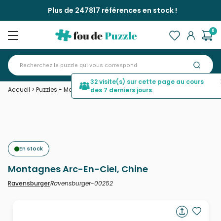
Plus de 247817 références en stock !
0
32 visite(s) sur cette page au cours
Accueil
>
Puzzles - Montagnes
>
Montagnes Arc-En-Ciel, Chine
des 7 derniers jours.
En stock
Montagnes Arc-En-Ciel, Chine
Ravensburger-00252
Ravensburger