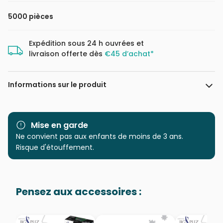
5000 pièces
Expédition sous 24 h ouvrées et
livraison offerte dès
€45 d’achat*
Informations sur le produit
Marque
Ravensburger, le leader
européen du puzzle
Mise en garde
Ne convient pas aux enfants de moins de 3 ans.
Catégorie
Puzzles - Mickey et Minnie
Risque d'étouffement.
Age
Puzzle pour Adultes (500 à
48.000 pièces)
Pensez aux accessoires :
Provenance
Puzzles fabriqués en France