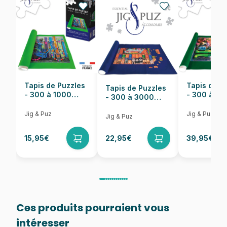
EAN
4005556174324
Nombre de pièces
5000 pièces
Dimensions
153 x 101 cm
Tapis de Puzzles
Tapis de P
Tapis de Puzzles
- 300 à 1000
- 300 à 6
- 300 à 3000
pièces
pièces
Pièces
Jig & Puz
Jig & Puz
Jig & Puz
15,95€
22,95€
39,95€
Ces produits pourraient vous
intéresser