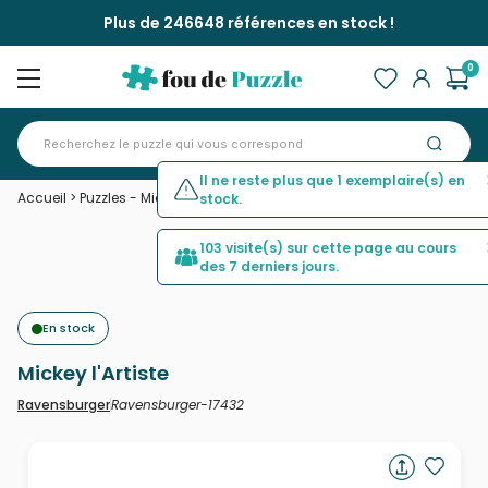
Plus de 246648 références en stock !
0
Il ne reste plus que 1 exemplaire(s) en
Accueil
>
Puzzles - Mickey et Minnie
>
Mickey l'Artiste
stock.
103 visite(s) sur cette page au cours
des 7 derniers jours.
En stock
Mickey l'Artiste
Ravensburger-17432
Ravensburger