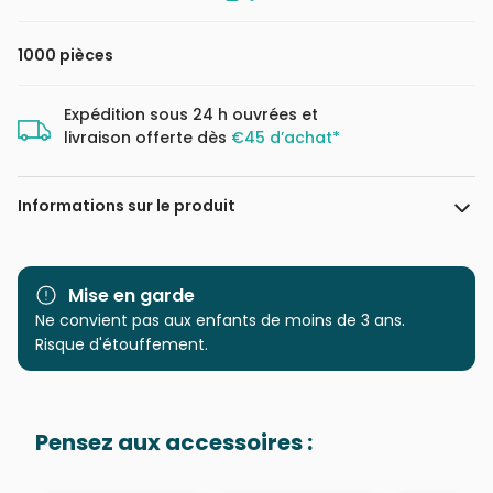
1000 pièces
Expédition sous 24 h ouvrées et
livraison offerte dès
€45 d’achat*
Informations sur le produit
Marque
Ravensburger, le leader
européen du puzzle
Mise en garde
Ne convient pas aux enfants de moins de 3 ans.
Catégorie
Puzzles - Bandes Dessinées
Risque d'étouffement.
et Dessins Animés
Age
Puzzle pour Adultes (500 à
Pensez aux accessoires :
48.000 pièces)