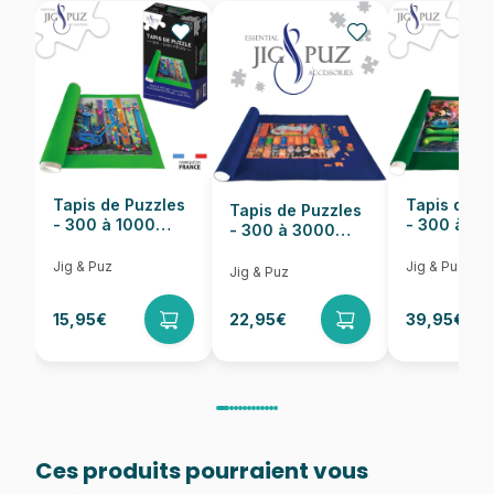
Provenance
Puzzles fabriqués en France
EAN
4005556175604
Nombre de pièces
1000 pièces
Dimensions
70 x 50 cm
Tapis de Puzzles
Tapis de P
Tapis de Puzzles
- 300 à 1000
- 300 à 6
- 300 à 3000
pièces
pièces
Pièces
Jig & Puz
Jig & Puz
Jig & Puz
15,95€
22,95€
39,95€
Ces produits pourraient vous