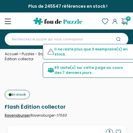
Plus de 245547 références en stock !
0
Il ne reste plus que 3 exemplaire(s) en
Accueil
>
Puzzles - Bandes Dessinées et Dessins Animés
>
Flash
stock.
Édition collector
69 visite(s) sur cette page au cours
des 7 derniers jours.
En stock
Flash Édition collector
Ravensburger-17560
Ravensburger