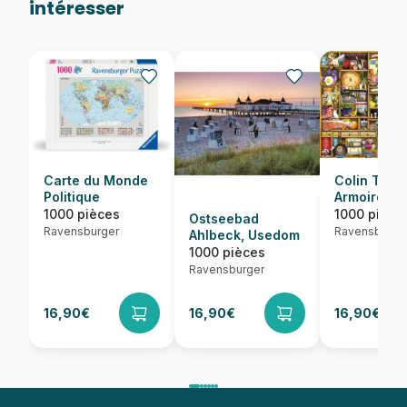
intéresser
Carte du Monde
Colin Thom
Politique
Armoire De
Cuisine
1000 pièces
1000 pièce
Ostseebad
Ravensburger
Ravensburge
Ahlbeck, Usedom
1000 pièces
Ravensburger
16,90€
16,90€
16,90€