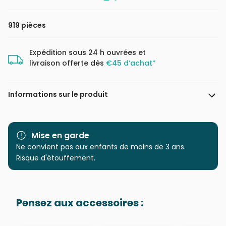
919 pièces
Expédition sous 24 h ouvrées et
livraison offerte dès
€45 d’achat*
Informations sur le produit
Marque
Ravensburger, le leader
européen du puzzle
Mise en garde
Ne convient pas aux enfants de moins de 3 ans.
Catégorie
Puzzles - Histoire & Scènes
Risque d'étouffement.
Historiques
Age
Puzzle pour Adultes (500 à
Pensez aux accessoires :
48.000 pièces)