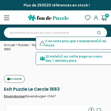
Plus de 250520 références en stock !
0
Il ne reste plus que 2 exemplaire(s) en
Accueil
>
Puzzles - Histoire & Scènes Historiques
>
Exit Puzzle Le Cercle
stock.
1883
22 visite(s) sur cette page au cours
des 7 derniers jours.
En stock
Exit Puzzle Le Cercle 1883
Ravensburger-17447
Ravensburger