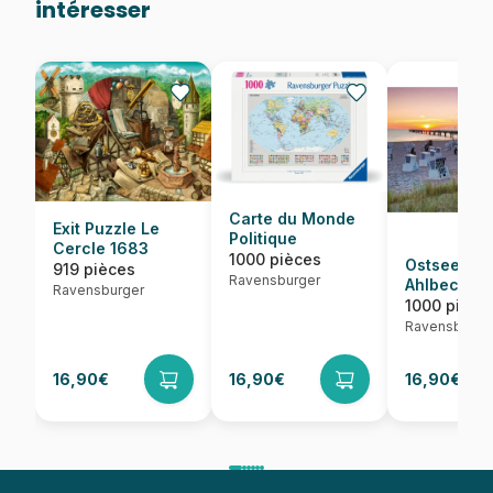
intéresser
Carte du Monde
Exit Puzzle Le
Politique
Cercle 1683
1000 pièces
Ostseebad
919 pièces
Ravensburger
Ahlbeck, 
Ravensburger
1000 pièce
Ravensburge
16,90€
16,90€
16,90€