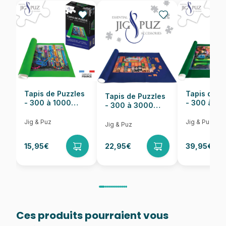
Provenance
Puzzles fabriqués en France
EAN
4005556174478
Nombre de pièces
919 pièces
Dimensions
50 x 27 cm
Tapis de Puzzles
Tapis de P
Tapis de Puzzles
- 300 à 1000
- 300 à 6
- 300 à 3000
pièces
pièces
Pièces
Jig & Puz
Jig & Puz
Jig & Puz
15,95€
22,95€
39,95€
Ces produits pourraient vous