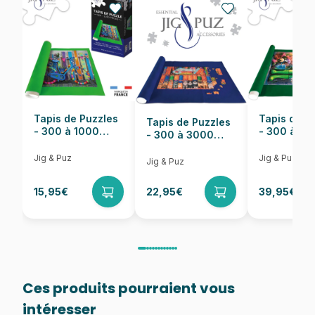
EAN
4005555008835
Nombre de pièces
1000 pièces
Dimensions
70 x 50 cm
Tapis de Puzzles
Tapis de P
Tapis de Puzzles
- 300 à 1000
- 300 à 6
- 300 à 3000
pièces
pièces
Pièces
Jig & Puz
Jig & Puz
Jig & Puz
15,95€
22,95€
39,95€
Ces produits pourraient vous
intéresser