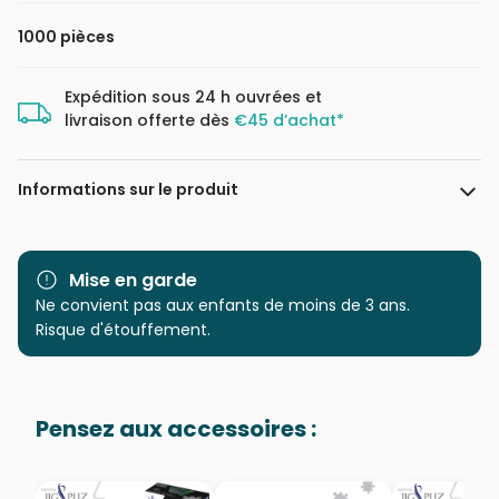
1000 pièces
Expédition sous 24 h ouvrées et
livraison offerte dès
€45 d’achat*
Informations sur le produit
Marque
Ravensburger, le leader
européen du puzzle
Mise en garde
Ne convient pas aux enfants de moins de 3 ans.
Catégorie
Puzzles - Disney
Risque d'étouffement.
Age
Puzzle pour Adultes (500 à
48.000 pièces)
Pensez aux accessoires :
Provenance
Puzzles fabriqués en France