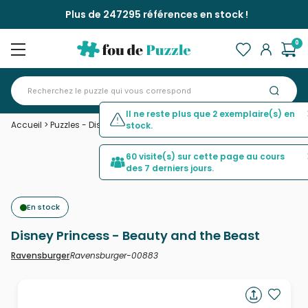
Plus de 247295 références en stock !
0
Il ne reste plus que 2 exemplaire(s) en
Accueil
>
Puzzles - Disney
>
Disney Princess - Beauty and the Beast
stock.
60 visite(s) sur cette page au cours
des 7 derniers jours.
En stock
Disney Princess - Beauty and the Beast
Ravensburger-00883
Ravensburger