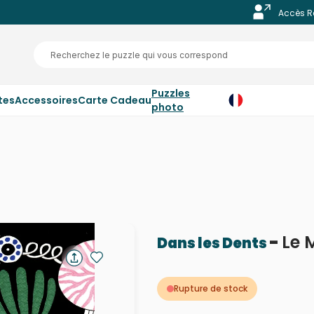
Accès R
Puzzles
tes
Accessoires
Carte Cadeau
photo
-
Le 
Dans les Dents
Rupture de stock