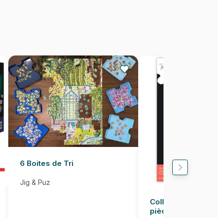
Fabriqué en France
3667232000962
500 pièces
48 x 34 cm
6 Boites de Tri
Jig & Puz
Colle pour Puzzle
pièces