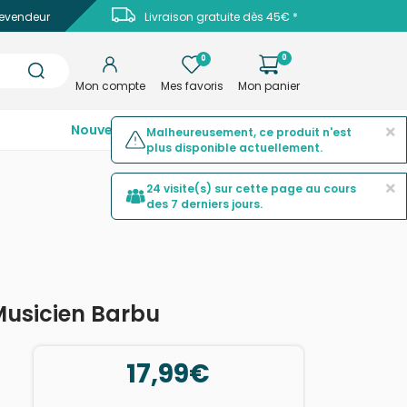
evendeur
Livraison gratuite dès 45€ *
0
0
Mon compte
Mes favoris
Mon panier
×
Nouveautés
Top ventes
Promotions
Malheureusement, ce produit n'est
plus disponible actuellement.
×
24 visite(s) sur cette page au cours
des 7 derniers jours.
Musicien Barbu
17,99€