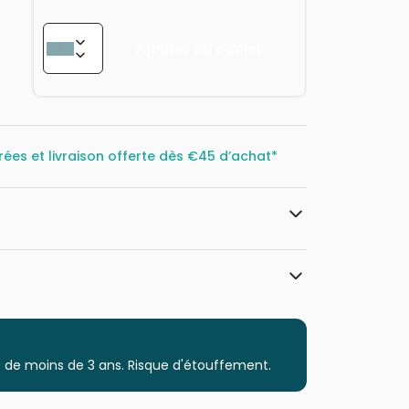
Ajouter au panier
rées et livraison offerte dès
€45 d’achat*
Pieces & Peace
Puzzles - Art
 de moins de 3 ans. Risque d'étouffement.
Puzzle pour Adultes (500 à 48.000
pièces)