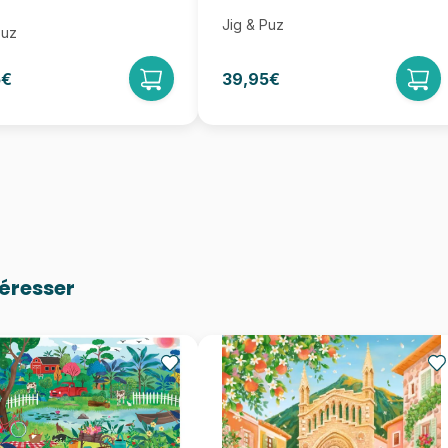
Jig & Puz
Puz
5€
39,95€
téresser