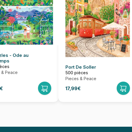
zles - Ode au
emps
ièces
Port De Soller
 & Peace
500 pièces
Pieces & Peace
9€
17,99€