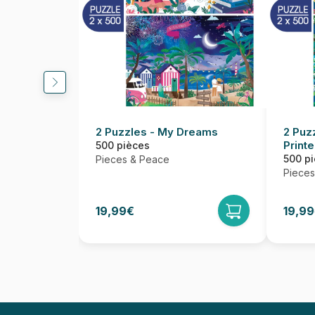
2 Puzzles - My Dreams
2 Puz
Print
500 pièces
500 p
Pieces & Peace
Pieces
19,99€
19,9