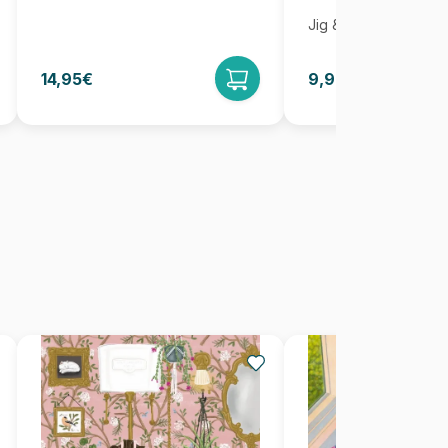
Jig & Puz
14,95€
9,95€