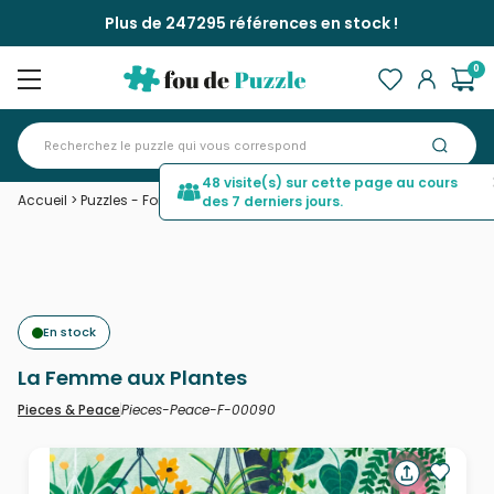
Plus de 247295 références en stock !
0
48 visite(s) sur cette page au cours
Accueil
>
Puzzles - Forêts, Fleurs et Jardins
>
La Femme aux Plantes
des 7 derniers jours.
En stock
La Femme aux Plantes
Pieces-Peace-F-00090
Pieces & Peace