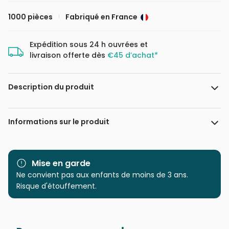
1000 pièces
Fabriqué en France
Expédition sous 24 h ouvrées et
livraison offerte dès
€45 d’achat*
Description du produit
Miranda Sofroniou
Informations sur le produit
Marque
Pieces & Peace
Mise en garde
Catégorie
Ne convient pas aux enfants de moins de 3 ans.
Puzzles - Forêts, Fleurs et
Jardins
Risque d'étouffement.
Age
Puzzle pour Adultes (500 à
48.000 pièces)