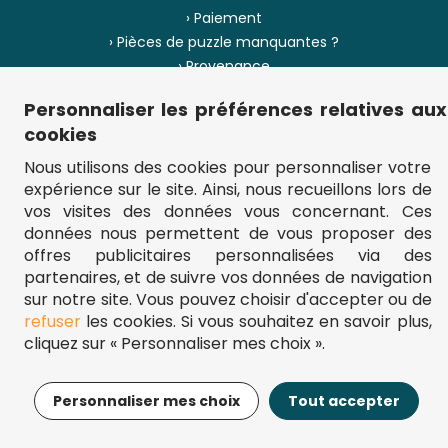
› Paiement
› Pièces de puzzle manquantes ?
› Provenance
Personnaliser les préférences relatives aux
› Plan du site
cookies
Nous utilisons des cookies pour personnaliser votre
expérience sur le site. Ainsi, nous recueillons lors de
** Frais d'envoi = 6,95 € (France) / gratuit à partir de 45 €.
vos visites des données vous concernant. Ces
fou-de-puzzle.com : le site référence pour acheter des puzzles de
données nous permettent de vous proposer des
qualité à bon prix.
© Fou-de-puzzle.com 2011 - 2026
offres publicitaires personnalisées via des
partenaires, et de suivre vos données de navigation
sur notre site. Vous pouvez choisir d'accepter ou de
refuser
les cookies. Si vous souhaitez en savoir plus,
cliquez sur « Personnaliser mes choix ».
22,99€
Ajouter au panier
Personnaliser mes choix
Tout accepter