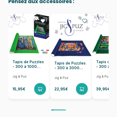
Pensez aux accessoires :
Provenance
Fabriqué en France
EAN
3667232000900
Nombre de pièces
1000 pièces
Dimensions
69 x 48 cm
Tapis de Puzzles
Tapis de P
Tapis de Puzzles
- 300 à 1000
- 300 à 6
- 300 à 3000
pièces
pièces
Pièces
Jig & Puz
Jig & Puz
Jig & Puz
15,95€
22,95€
39,95€