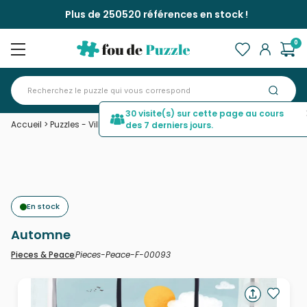
Plus de 250520 références en stock !
0
30 visite(s) sur cette page au cours
Accueil
>
Puzzles - Villes et Villages
>
Automne
des 7 derniers jours.
En stock
Automne
Pieces-Peace-F-00093
Pieces & Peace