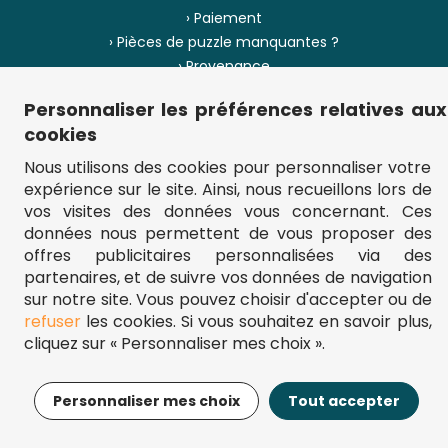
› Paiement
› Pièces de puzzle manquantes ?
› Provenance
Personnaliser les préférences relatives aux
› Plan du site
cookies
Nous utilisons des cookies pour personnaliser votre
expérience sur le site. Ainsi, nous recueillons lors de
** Frais d'envoi = 6,95 € (France) / gratuit à partir de 45 €.
vos visites des données vous concernant. Ces
fou-de-puzzle.com : le site référence pour acheter des puzzles de
données nous permettent de vous proposer des
qualité à bon prix.
© Fou-de-puzzle.com 2011 - 2026
offres publicitaires personnalisées via des
partenaires, et de suivre vos données de navigation
sur notre site. Vous pouvez choisir d'accepter ou de
refuser
les cookies. Si vous souhaitez en savoir plus,
cliquez sur « Personnaliser mes choix ».
22,99€
Ajouter au panier
Personnaliser mes choix
Tout accepter