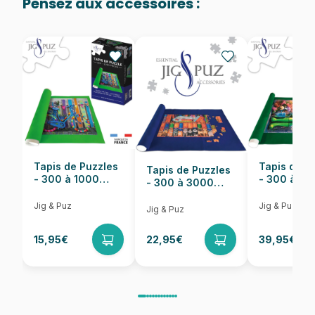
Pensez aux accessoires :
Provenance
Fabriqué en France
EAN
3667232000931
Nombre de pièces
1000 pièces
Dimensions
69 x 48 cm
Tapis de Puzzles
Tapis de P
Tapis de Puzzles
- 300 à 1000
- 300 à 6
- 300 à 3000
pièces
pièces
Pièces
Jig & Puz
Jig & Puz
Jig & Puz
15,95€
22,95€
39,95€