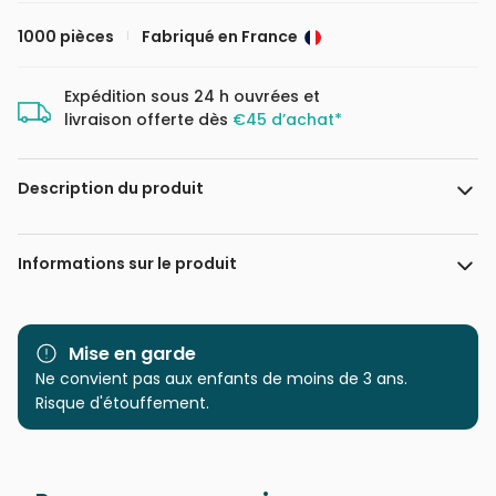
1000 pièces
Fabriqué en France
Expédition sous 24 h ouvrées et
livraison offerte dès
€45 d’achat*
Description du produit
Maja Tomljanovic
Informations sur le produit
Marque
Pieces & Peace
Mise en garde
Catégorie
Ne convient pas aux enfants de moins de 3 ans.
Puzzles - Villes et Villages
Risque d'étouffement.
Age
Puzzle pour Adultes (500 à
48.000 pièces)