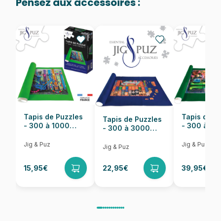
Pensez aux accessoires :
Provenance
Fabriqué en France
EAN
3667232000887
Nombre de pièces
1000 pièces
Dimensions
69 x 48 cm
Tapis de Puzzles
Tapis de P
Tapis de Puzzles
- 300 à 1000
- 300 à 6
- 300 à 3000
pièces
pièces
Pièces
Jig & Puz
Jig & Puz
Jig & Puz
15,95€
22,95€
39,95€