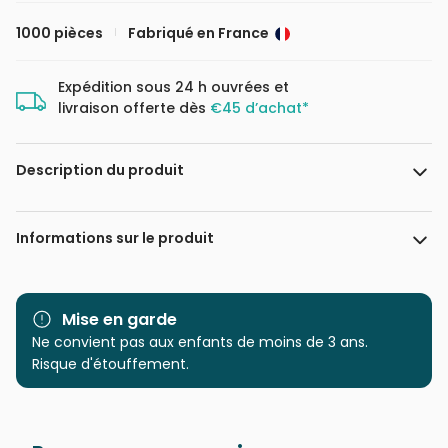
1000 pièces
Fabriqué en France
Expédition sous 24 h ouvrées et
livraison offerte dès
€45 d’achat*
Description du produit
Marie Boiseau
Informations sur le produit
Marque
Pieces & Peace
Mise en garde
Catégorie
Ne convient pas aux enfants de moins de 3 ans.
Puzzles - Art
Risque d'étouffement.
Age
Puzzle pour Adultes (500 à
48.000 pièces)