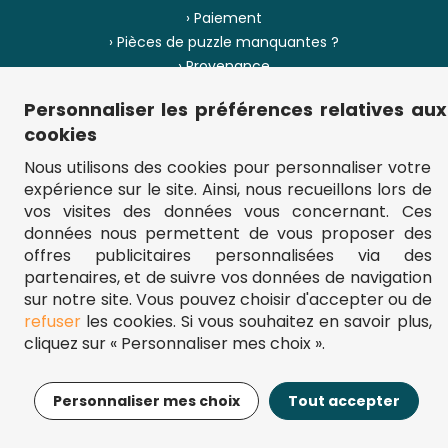
› Paiement
› Pièces de puzzle manquantes ?
› Provenance
Personnaliser les préférences relatives aux
› Plan du site
cookies
Nous utilisons des cookies pour personnaliser votre
expérience sur le site. Ainsi, nous recueillons lors de
** Frais d'envoi = 6,95 € (France) / gratuit à partir de 45 €.
vos visites des données vous concernant. Ces
fou-de-puzzle.com : le site référence pour acheter des puzzles de
données nous permettent de vous proposer des
qualité à bon prix.
© Fou-de-puzzle.com 2011 - 2026
offres publicitaires personnalisées via des
partenaires, et de suivre vos données de navigation
sur notre site. Vous pouvez choisir d'accepter ou de
refuser
les cookies. Si vous souhaitez en savoir plus,
cliquez sur « Personnaliser mes choix ».
22,99€
Ajouter au panier
Personnaliser mes choix
Tout accepter