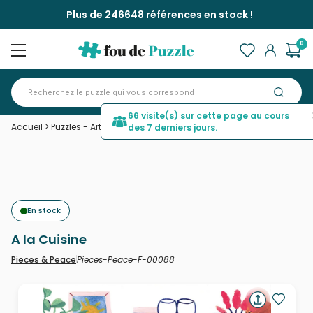
Plus de 246648 références en stock !
0
66 visite(s) sur cette page au cours
Accueil
>
Puzzles - Art
>
A la Cuisine
des 7 derniers jours.
En stock
A la Cuisine
Pieces-Peace-F-00088
Pieces & Peace