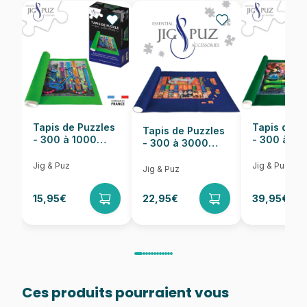
EAN
4005556861446
Nombre de pièces
250 pièces
Dimensions
49 x 36 cm
Tapis de Puzzles
Tapis de P
Tapis de Puzzles
- 300 à 1000
- 300 à 6
- 300 à 3000
pièces
pièces
Pièces
Jig & Puz
Jig & Puz
Jig & Puz
15,95€
22,95€
39,95€
Ces produits pourraient vous