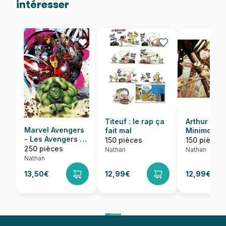
intéresser
Titeuf : le rap ça
Arthur et l
Marvel Avengers
fait mal
Minimoys :
- Les Avengers en
Descente 
150 pièces
150 pièces
Action
250 pièces
pailles
Nathan
Nathan
d'irrigation
Nathan
13,50€
12,99€
12,99€