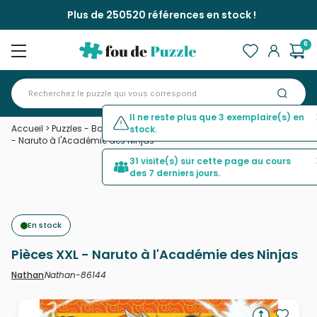
Plus de 250520 références en stock !
0
Il ne reste plus que 3 exemplaire(s) en
Accueil
>
Puzzles - Bandes Dessinées et Dessins Animés
>
Pièces XXL
stock.
- Naruto à l'Académie des Ninjas
31 visite(s) sur cette page au cours
des 7 derniers jours.
En stock
Pièces XXL - Naruto à l'Académie des Ninjas
Nathan-86144
Nathan