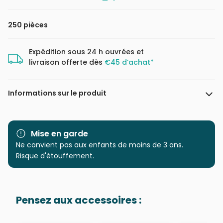
250 pièces
Expédition sous 24 h ouvrées et
livraison offerte dès
€45 d’achat*
Informations sur le produit
Marque
Nathan
Mise en garde
Catégorie
Ne convient pas aux enfants de moins de 3 ans.
Puzzles - Bandes Dessinées
et Dessins Animés
Risque d'étouffement.
Age
à partir de 8 ans (101 à 250
pièces)
Pensez aux accessoires :
Provenance
Puzzles fabriqués en France