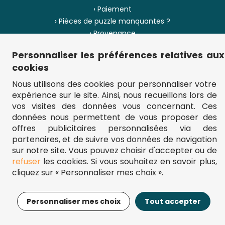
› Paiement
› Pièces de puzzle manquantes ?
› Provenance
Personnaliser les préférences relatives aux
› Plan du site
cookies
Nous utilisons des cookies pour personnaliser votre
expérience sur le site. Ainsi, nous recueillons lors de
** Frais d'envoi = 6,95 € (France) / gratuit à partir de 45 €.
vos visites des données vous concernant. Ces
fou-de-puzzle.com : le site référence pour acheter des puzzles de
données nous permettent de vous proposer des
qualité à bon prix.
© Fou-de-puzzle.com 2011 - 2026
offres publicitaires personnalisées via des
partenaires, et de suivre vos données de navigation
sur notre site. Vous pouvez choisir d'accepter ou de
refuser
les cookies. Si vous souhaitez en savoir plus,
cliquez sur « Personnaliser mes choix ».
17,95€
Ajouter au panier
Personnaliser mes choix
Tout accepter