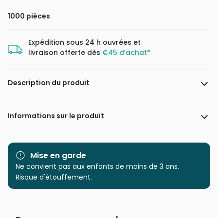
1000 pièces
Expédition sous 24 h ouvrées et
livraison offerte dès
€45 d’achat*
Description du produit
Claire Morris
Informations sur le produit
Marque
Magnolia
Mise en garde
Catégorie
Ne convient pas aux enfants de moins de 3 ans.
Puzzles - Déco et Objets
Risque d'étouffement.
Age
Puzzle pour Adultes (500 à
48.000 pièces)