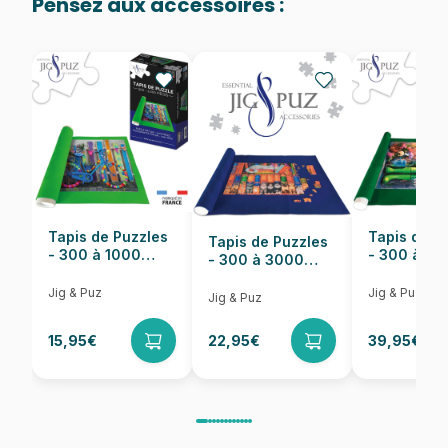
Pensez aux accessoires :
Provenance
Puzzles fabriqués en France
EAN
8699375067187
Nombre de pièces
1000 pièces
Dimensions
68 x 48 cm
Tapis de Puzzles
Tapis de P
Tapis de Puzzles
- 300 à 1000
- 300 à 6
- 300 à 3000
pièces
pièces
Pièces
Jig & Puz
Jig & Puz
Jig & Puz
15,95€
22,95€
39,95€