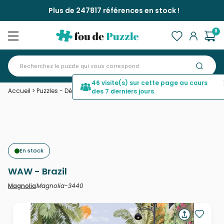
Plus de 247817 références en stock !
0
46 visite(s) sur cette page au cours
Accueil
>
Puzzles - Déco et Objets
>
WAW - Brazil
des 7 derniers jours.
En stock
WAW - Brazil
Magnolia-3440
Magnolia