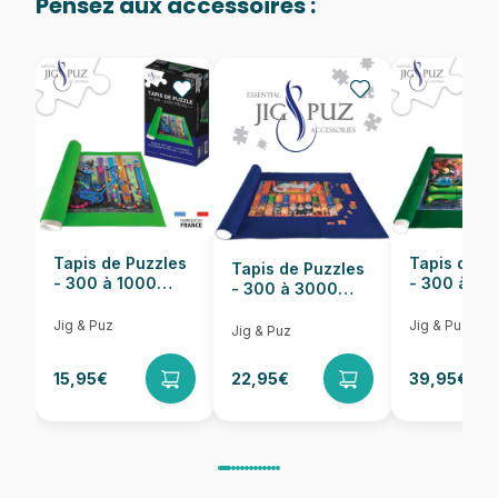
Pensez aux accessoires :
Provenance
Puzzles fabriqués en France
EAN
8699375068887
Nombre de pièces
1000 pièces
Dimensions
68 x 48 cm
Tapis de Puzzles
Tapis de P
Tapis de Puzzles
- 300 à 1000
- 300 à 6
- 300 à 3000
pièces
pièces
Pièces
Jig & Puz
Jig & Puz
Jig & Puz
15,95€
22,95€
39,95€