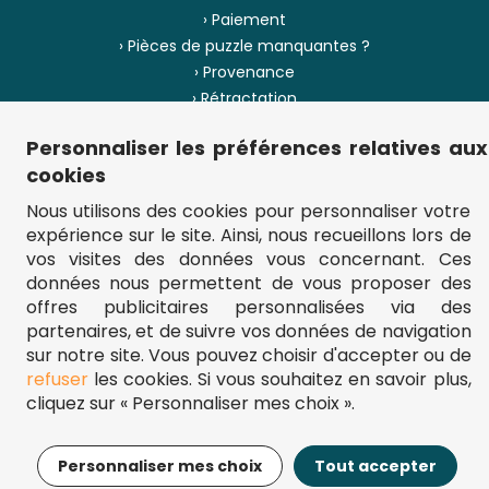
› Paiement
› Pièces de puzzle manquantes ?
› Provenance
› Rétractation
Personnaliser les préférences relatives aux
› Plan du site
cookies
Nous utilisons des cookies pour personnaliser votre
expérience sur le site. Ainsi, nous recueillons lors de
** Frais d'envoi = 6,95 € (France) / gratuit à partir de 45 €.
vos visites des données vous concernant. Ces
fou-de-puzzle.com : le site référence pour acheter des puzzles de
qualité à bon prix.
données nous permettent de vous proposer des
© Fou-de-puzzle.com 2011 - 2026
offres publicitaires personnalisées via des
partenaires, et de suivre vos données de navigation
sur notre site. Vous pouvez choisir d'accepter ou de
refuser
les cookies. Si vous souhaitez en savoir plus,
cliquez sur « Personnaliser mes choix ».
17,95€
Ajouter au panier
Personnaliser mes choix
Tout accepter