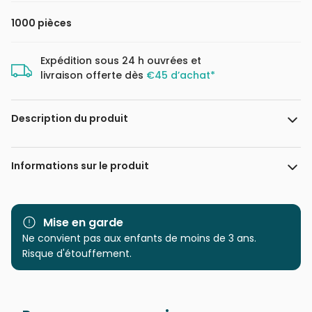
1000 pièces
Expédition sous 24 h ouvrées et
livraison offerte dès
€45 d’achat*
Description du produit
Becca Lennon Ray
Informations sur le produit
Marque
Magnolia
Mise en garde
Catégorie
Ne convient pas aux enfants de moins de 3 ans.
Puzzles - Art
Risque d'étouffement.
Age
Puzzle pour Adultes (500 à
48.000 pièces)