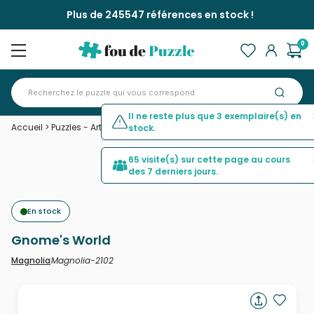
Plus de 245547 références en stock !
0
Il ne reste plus que 3 exemplaire(s) en
Accueil
>
Puzzles - Art
>
Gnome's World
stock.
65 visite(s) sur cette page au cours
des 7 derniers jours.
En stock
Gnome's World
Magnolia-2102
Magnolia