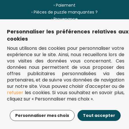
› Paiement
› Pièces de puzzle manquantes ?
› Provenance
Personnaliser les préférences relatives aux
› Plan du site
cookies
Nous utilisons des cookies pour personnaliser votre
expérience sur le site. Ainsi, nous recueillons lors de
** Frais d'envoi = 6,95 € (France) / gratuit à partir de 45 €.
vos visites des données vous concernant. Ces
fou-de-puzzle.com : le site référence pour acheter des puzzles de
données nous permettent de vous proposer des
qualité à bon prix.
© Fou-de-puzzle.com 2011 - 2026
offres publicitaires personnalisées via des
partenaires, et de suivre vos données de navigation
sur notre site. Vous pouvez choisir d'accepter ou de
refuser
les cookies. Si vous souhaitez en savoir plus,
cliquez sur « Personnaliser mes choix ».
17,95€
Ajouter au panier
Personnaliser mes choix
Tout accepter