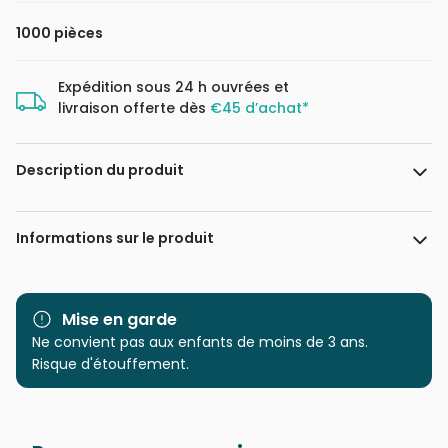
1000 pièces
Expédition sous 24 h ouvrées et
livraison offerte dès
€45 d’achat*
Description du produit
David Mateu
Informations sur le produit
Marque
Magnolia
Mise en garde
Catégorie
Ne convient pas aux enfants de moins de 3 ans.
Puzzles - Art
Risque d'étouffement.
Age
Puzzle pour Adultes (500 à
48.000 pièces)