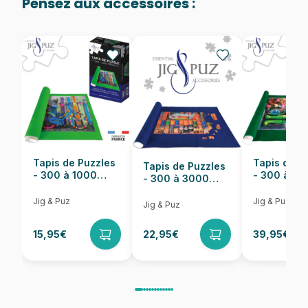
Pensez aux accessoires :
Provenance
Puzzles fabriqués en France
EAN
8699375068863
Nombre de pièces
1000 pièces
Dimensions
68 x 48 cm
Tapis de Puzzles
Tapis de P
Tapis de Puzzles
- 300 à 1000
- 300 à 6
- 300 à 3000
pièces
pièces
Pièces
Jig & Puz
Jig & Puz
Jig & Puz
15,95€
22,95€
39,95€