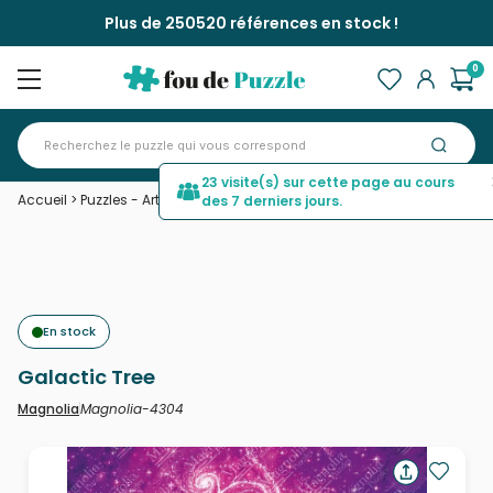
Plus de 250520 références en stock !
0
23 visite(s) sur cette page au cours
Accueil
>
Puzzles - Art
>
Galactic Tree
des 7 derniers jours.
En stock
Galactic Tree
Magnolia-4304
Magnolia