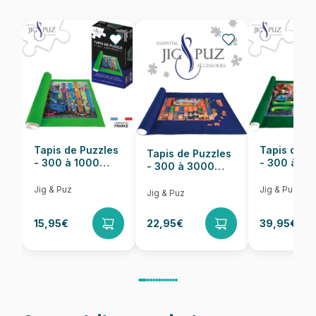
EAN
3760410642449
Nombre de pièces
96 pièces
Dimensions
20 x 15 cm
Tapis de Puzzles
Tapis de P
Tapis de Puzzles
- 300 à 1000
- 300 à 6
- 300 à 3000
pièces
pièces
Pièces
Jig & Puz
Jig & Puz
Jig & Puz
15,95€
22,95€
39,95€