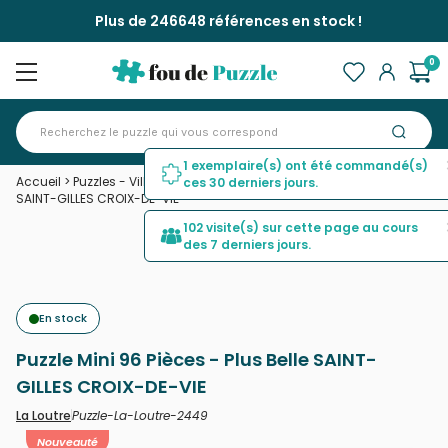
Plus de 246648 références en stock !
0
1 exemplaire(s) ont été commandé(s)
Accueil
>
Puzzles - Villes et Villages
>
Puzzle Mini 96 Pièces - Plus Belle
ces 30 derniers jours.
SAINT-GILLES CROIX-DE-VIE
102 visite(s) sur cette page au cours
des 7 derniers jours.
En stock
Puzzle Mini 96 Pièces - Plus Belle SAINT-
GILLES CROIX-DE-VIE
Puzzle-La-Loutre-2449
La Loutre
Nouveauté