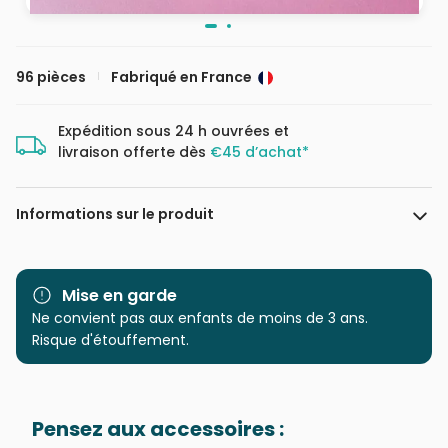
96 pièces
Fabriqué en France
Expédition sous 24 h ouvrées et
livraison offerte dès
€45 d’achat*
Informations sur le produit
Marque
La Loutre
Mise en garde
Catégorie
Ne convient pas aux enfants de moins de 3 ans.
Puzzles - Villes et Villages
Risque d'étouffement.
Age
Provenance
Fabriqué en France
Pensez aux accessoires :