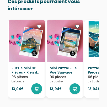
Ces produits pourraient vous
intéresser
Puzzle Mini 96
Mini Puzzle - La
Puzzle Min
Pièces - Rien de
Vue Sauvage
Pièces - Loutre
tel que le MONT-
Mesure -
96 pièces
96 pièces
96 pièces
SAINT-MICHEL
Oceanopol
La Loutre
La Loutre
La Loutre
13,94€
13,94€
13,94€