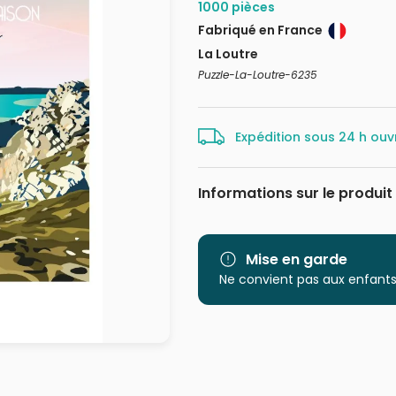
1000 pièces
Fabriqué en France
La Loutre
Puzzle-La-Loutre-6235
Expédition sous 24 h ouv
Informations sur le produit
Marque
Catégorie
Mise en garde
Ne convient pas aux enfants
Age
Provenance
EAN