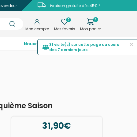
evendeur
Livraison gratuite dès 45€ *
0
0
Mon compte
Mes favoris
Mon panier
×
Nouveautés
Top ventes
Promotions
31 visite(s) sur cette page au cours
des 7 derniers jours.
quième Saison
31,90€