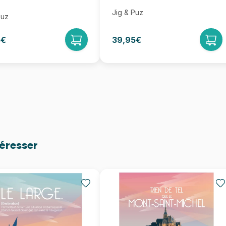
Jig & Puz
Puz
5€
39,95€
téresser