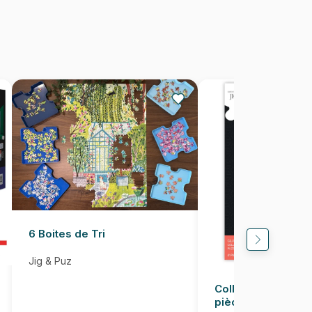
1000 pièces
69 x 48 cm
6 Boites de Tri
Jig & Puz
Colle pour Puzzle
pièces