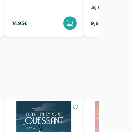
Jig & Puz
14,95€
9,95€