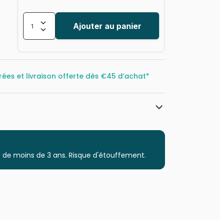
Ajouter au panier
rées et livraison offerte dès
€45 d’achat*
La Loutre
Puzzles - Plages et Îles de rêve
 de moins de 3 ans. Risque d'étouffement.
Puzzle pour Adultes (500 à 48.000
pièces)
Fabriqué en France
3760301336235