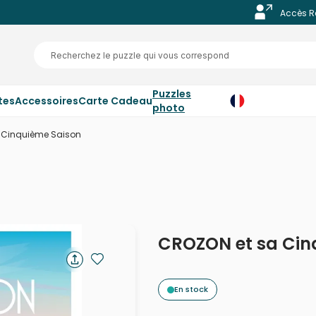
Accès R
Puzzles
tes
Accessoires
Carte Cadeau
photo
 Cinquième Saison
CROZON et sa Cin
En stock