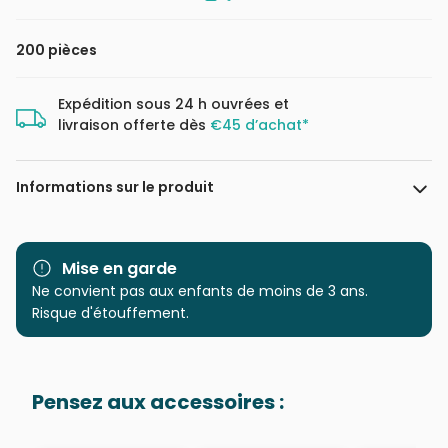
200 pièces
Expédition sous 24 h ouvrées et
livraison offerte dès
€45 d’achat*
Informations sur le produit
Marque
KS Games
Mise en garde
Catégorie
Ne convient pas aux enfants de moins de 3 ans.
Puzzles - Cartes du Monde
et Mappemonde
Risque d'étouffement.
Age
à partir de 8 ans (101 à 250
pièces)
Pensez aux accessoires :
Provenance
Puzzles fabriqués en France