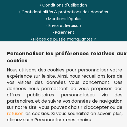
› Conditions d'utilisation
› Confidentialités & protections des données
› Mentions légales
› Envoi et livraison
› Paiement
› Pièces de puzzle manquantes ?
› Provenance
Personnaliser les préférences relatives aux
› Plan du site
cookies
Nous utilisons des cookies pour personnaliser votre
expérience sur le site. Ainsi, nous recueillons lors de
vos visites des données vous concernant. Ces
** Frais d'envoi = 6,95 € (France) / gratuit à partir de 45 €.
données nous permettent de vous proposer des
fou-de-puzzle.com : le site référence pour acheter des puzzles de
qualité à bon prix.
offres publicitaires personnalisées via des
© Fou-de-puzzle.com 2011 - 2026
partenaires, et de suivre vos données de navigation
sur notre site. Vous pouvez choisir d'accepter ou de
refuser
les cookies. Si vous souhaitez en savoir plus,
cliquez sur « Personnaliser mes choix ».