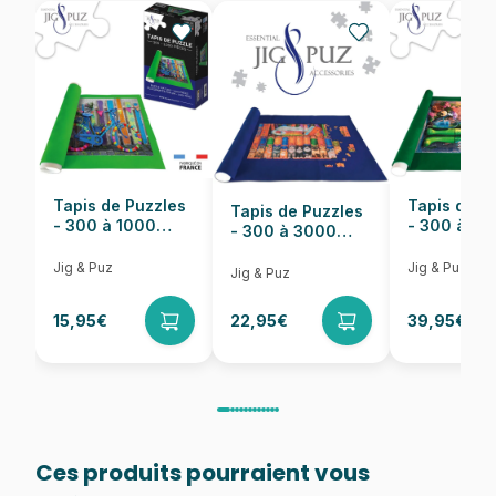
EAN
8697418016321
Nombre de pièces
200 pièces
Dimensions
48 x 34 cm
Tapis de Puzzles
Tapis de P
Tapis de Puzzles
- 300 à 1000
- 300 à 6
- 300 à 3000
pièces
pièces
Pièces
Jig & Puz
Jig & Puz
Jig & Puz
15,95€
22,95€
39,95€
Ces produits pourraient vous