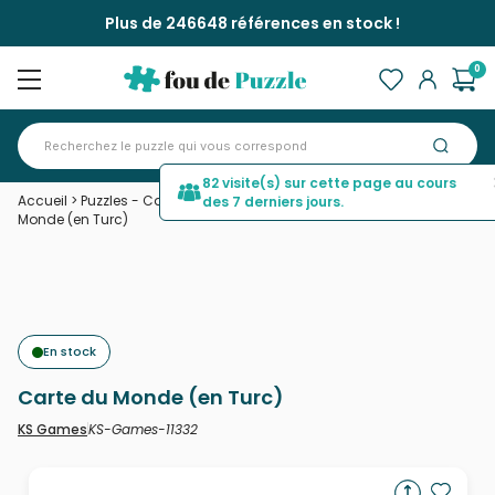
Plus de 246648 références en stock !
0
82 visite(s) sur cette page au cours
Accueil
>
Puzzles - Cartes du Monde et Mappemonde
>
Carte du
des 7 derniers jours.
Monde (en Turc)
En stock
Carte du Monde (en Turc)
KS-Games-11332
KS Games