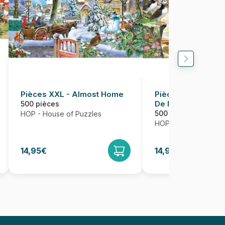
Pièces XXL - Almost Home
Pièces XXL - Bris
De Mer
500 pièces
500 pièces
HOP - House of Puzzles
HOP - House of Puzz
14,95€
14,95€