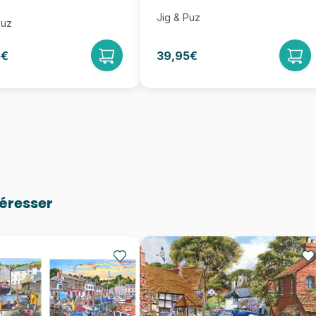
Jig & Puz
Puz
5€
39,95€
téresser