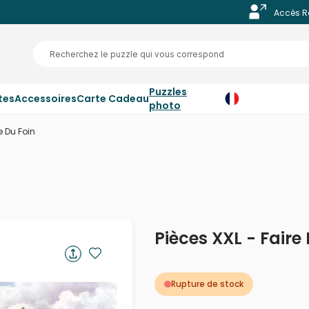
Accès R
Puzzles
tes
Accessoires
Carte Cadeau
photo
e Du Foin
Pièces XXL - Faire
Rupture de stock