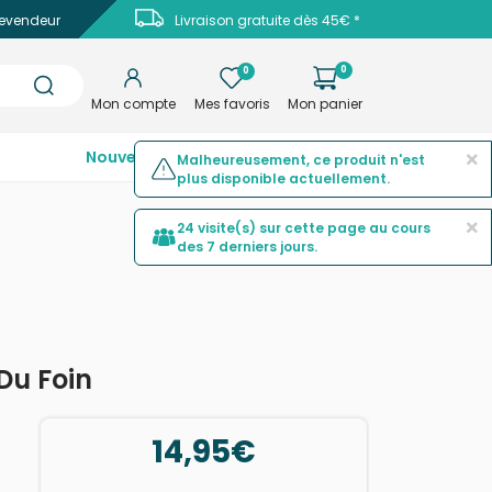
evendeur
Livraison gratuite dès 45€ *
0
0
Mon compte
Mes favoris
Mon panier
×
Nouveautés
Top ventes
Promotions
Malheureusement, ce produit n'est
plus disponible actuellement.
×
24 visite(s) sur cette page au cours
des 7 derniers jours.
 Du Foin
14,95€