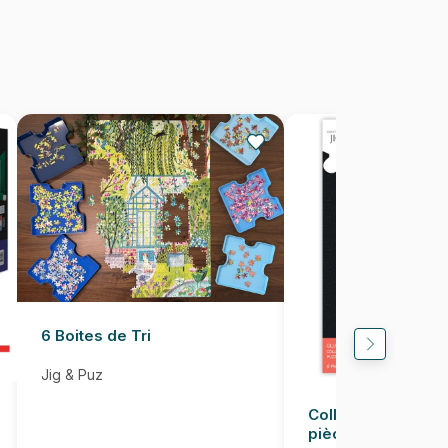
Puzzles fabriqués en France
5060002004548
500 pièces
69 x 48 cm
6 Boites de Tri
Jig & Puz
Colle pour Puzzle
pièces