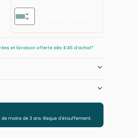
Ajouter au panier
rées et livraison offerte dès
€45 d’achat*
HOP - House of Puzzles
Puzzles - Rétros et Nostalgie
 de moins de 3 ans. Risque d'étouffement.
Puzzle pour Adultes (500 à 48.000
pièces)