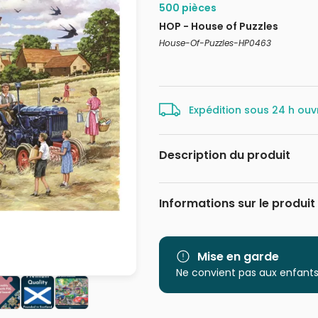
500 pièces
HOP - House of Puzzles
House-Of-Puzzles-HP0463
Expédition sous 24 h ouv
Description du produit
Keith Stapleton
Informations sur le produit
Marque
Catégorie
Mise en garde
Ne convient pas aux enfants
Age