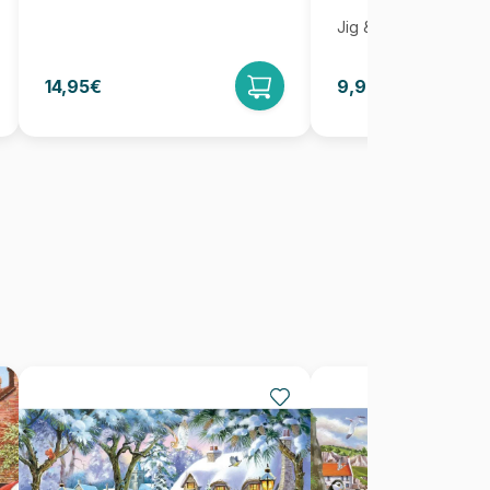
Jig & Puz
14,95€
9,95€