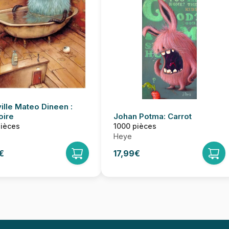
ille Mateo Dineen :
oire
Johan Potma: Carrot
pièces
1000 pièces
Heye
€
17,99€