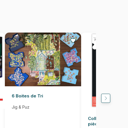
56 x 56 cm
6 Boites de Tri
Jig & Puz
Colle pour Puzzle
pièces