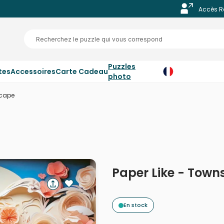
Accès R
Puzzles
tes
Accessoires
Carte Cadeau
photo
scape
Paper Like - Tow
En stock