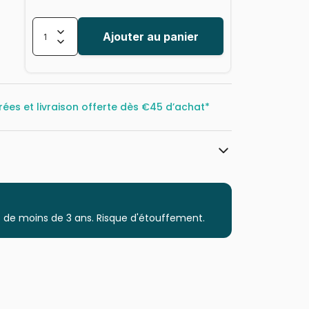
Ajouter au panier
rées et livraison offerte dès
€45 d’achat*
Heye, des puzzles aux images uniques
Puzzles - Villes et Villages
 de moins de 3 ans. Risque d'étouffement.
à partir de 2 ans (2 à 10 pièces)
Puzzles fabriqués en France
4001689300722
1000 pièces