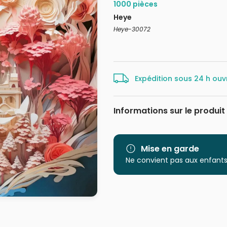
1000 pièces
Heye
Heye-30072
Expédition sous 24 h ouv
Informations sur le produit
Marque
Catégorie
Mise en garde
Ne convient pas aux enfants
Age
Provenance
EAN
Nombre de pièces