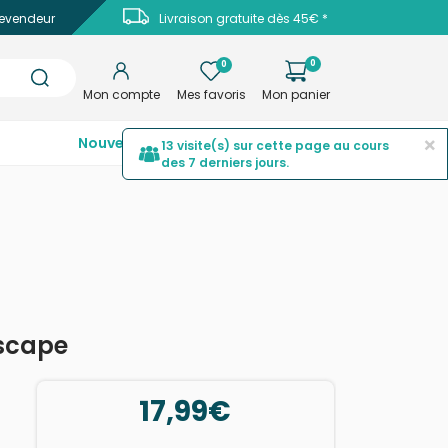
evendeur
Livraison gratuite dès 45€ *
0
0
Mon compte
Mes favoris
Mon panier
×
Nouveautés
Top ventes
Promotions
13 visite(s) sur cette page au cours
des 7 derniers jours.
nscape
17,99€