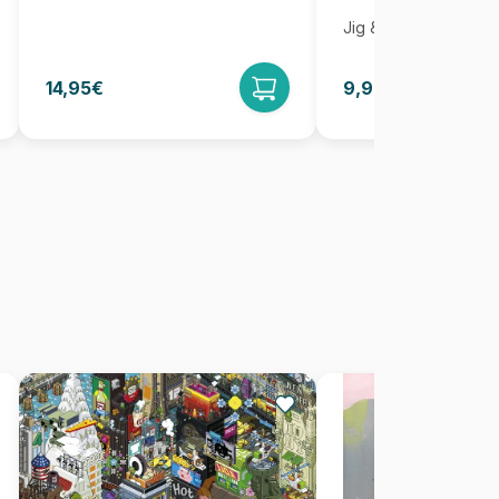
Jig & Puz
14,95€
9,95€