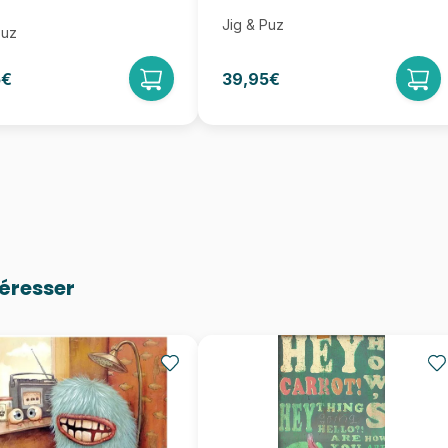
Jig & Puz
Puz
5€
39,95€
téresser