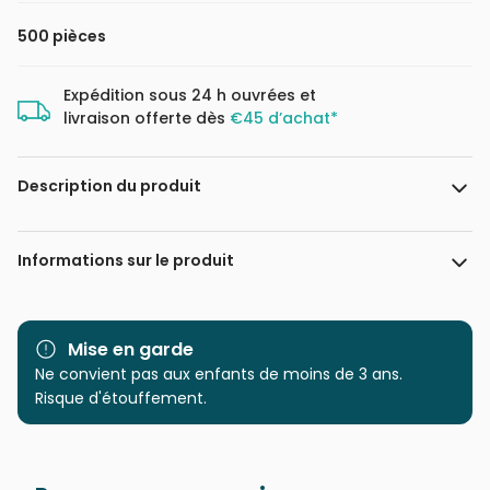
500 pièces
Expédition sous 24 h ouvrées et
livraison offerte dès
€45 d’achat*
Description du produit
Dean Russo
Puzzle 500 pièces. My Cat Can Purr de la marque HEYE, de
Informations sur le produit
la série Jolly Pets et de l'artiste Dean Russo - Dimensions
du puzzle monté : 35 cm x 50 cm - Label FSC (ce label
environnemental a pour but d'assurer que la production de
Marque
Heye, des puzzles aux
bois ou d'un produit à base de bois respecte les
images uniques
Mise en garde
procédures garantissant la gestion durable des forêts)
Ne convient pas aux enfants de moins de 3 ans.
Catégorie
Puzzles - Art
Risque d'étouffement.
Age
Puzzle pour Adultes (500 à
48.000 pièces)