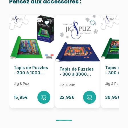
Pensez aux accessoires :
Provenance
Puzzles fabriqués en France
EAN
4001689299644
Nombre de pièces
500 pièces
Dimensions
35 x 0 x 50 cm
Tapis de Puzzles
Tapis de P
Tapis de Puzzles
- 300 à 1000
- 300 à 6
- 300 à 3000
pièces
pièces
Pièces
Jig & Puz
Jig & Puz
Jig & Puz
15,95€
22,95€
39,95€