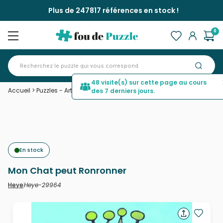
Plus de 247817 références en stock !
0
48 visite(s) sur cette page au cours
Accueil
>
Puzzles - Art
>
Mon Chat peut Ronronner
des 7 derniers jours.
En stock
Mon Chat peut Ronronner
Heye-29964
Heye