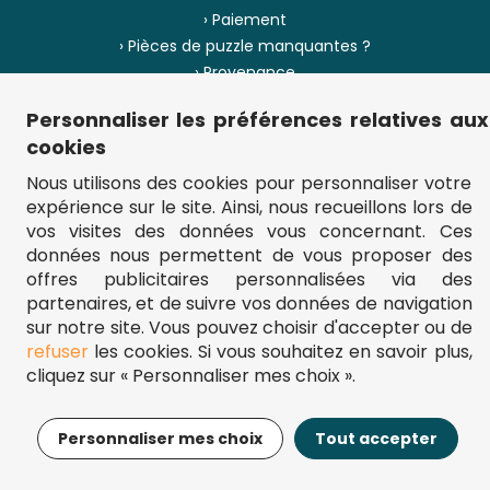
› Paiement
› Pièces de puzzle manquantes ?
› Provenance
Personnaliser les préférences relatives aux
› Plan du site
cookies
Nous utilisons des cookies pour personnaliser votre
expérience sur le site. Ainsi, nous recueillons lors de
** Frais d'envoi = 6,95 € (France) / gratuit à partir de 45 €.
vos visites des données vous concernant. Ces
fou-de-puzzle.com : le site référence pour acheter des puzzles de
données nous permettent de vous proposer des
qualité à bon prix.
© Fou-de-puzzle.com 2011 - 2026
offres publicitaires personnalisées via des
partenaires, et de suivre vos données de navigation
sur notre site. Vous pouvez choisir d'accepter ou de
refuser
les cookies. Si vous souhaitez en savoir plus,
cliquez sur « Personnaliser mes choix ».
9,99€
Ajouter au panier
Personnaliser mes choix
Tout accepter