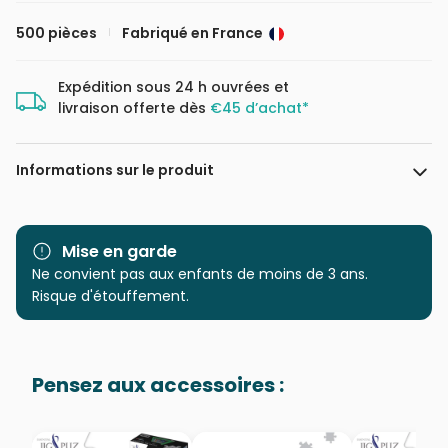
500 pièces
Fabriqué en France
Expédition sous 24 h ouvrées et
livraison offerte dès
€45 d’achat*
Informations sur le produit
Marque
Grafika
Mise en garde
Catégorie
Ne convient pas aux enfants de moins de 3 ans.
Puzzles - Art
Risque d'étouffement.
Age
Puzzle pour Adultes (500 à
48.000 pièces)
Pensez aux accessoires :
Provenance
Fabriqué en France
EAN
3663384323089