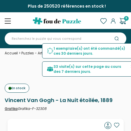
Plus de 250520 références en stock !
0
1 exemplaire(s) ont été commandé(s)
Accueil
>
Puzzles - Art
>
Vincent Van Gogh - La Nuit étoilée, 1889
ces 30 derniers jours.
33 visite(s) sur cette page au cours
des 7 derniers jours.
En stock
Vincent Van Gogh - La Nuit étoilée, 1889
Grafika-F-32308
Grafika