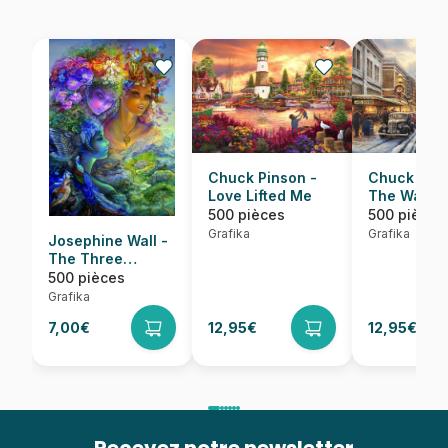
Chuck Pinson -
Chuck Pins
Love Lifted Me
The Warmt
Small Town
500 pièces
500 pièces
Grafika
Grafika
Josephine Wall -
The Three
Graces
500 pièces
Grafika
7,00€
12,95€
12,95€