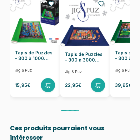
Nombre de pièces
500 pièces
Dimensions
48 x 34 cm
Tapis de Puzzles
Tapis de P
Tapis de Puzzles
- 300 à 1000
- 300 à 6
- 300 à 3000
pièces
pièces
Pièces
Jig & Puz
Jig & Puz
Jig & Puz
15,95€
22,95€
39,95€
Ces produits pourraient vous
intéresser