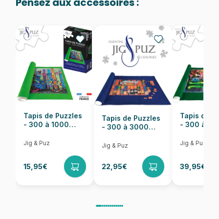
Pensez aux accessoires :
Provenance
Fabriqué en France
EAN
3663384302817
Nombre de pièces
2000 pièces
Dimensions
98 x 69 cm
Tapis de Puzzles
Tapis de P
Tapis de Puzzles
- 300 à 1000
- 300 à 6
- 300 à 3000
pièces
pièces
Pièces
Jig & Puz
Jig & Puz
Jig & Puz
15,95€
22,95€
39,95€