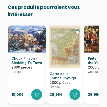
Ces produits pourraient vous
intéresser
Chuck Pinson -
Pieter Bru
Sledding To Town
the Younge
Noce Pays
2000 pièces
2000 pièce
1630
Grafika
Grafika
Carte de la
France Physique
- Larousse, 1925
2000 pièces
Grafika
10,00€
26,95€
26,95€