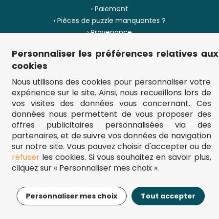
› Paiement
› Pièces de puzzle manquantes ?
› Provenance
Personnaliser les préférences relatives aux
› Plan du site
cookies
Nous utilisons des cookies pour personnaliser votre
expérience sur le site. Ainsi, nous recueillons lors de
** Frais d'envoi = 6,95 € (France) / gratuit à partir de 45 €.
vos visites des données vous concernant. Ces
fou-de-puzzle.com : le site référence pour acheter des puzzles de
données nous permettent de vous proposer des
qualité à bon prix.
© Fou-de-puzzle.com 2011 - 2026
offres publicitaires personnalisées via des
partenaires, et de suivre vos données de navigation
sur notre site. Vous pouvez choisir d'accepter ou de
refuser
les cookies. Si vous souhaitez en savoir plus,
cliquez sur « Personnaliser mes choix ».
26,95€
Ajouter au panier
Personnaliser mes choix
Tout accepter