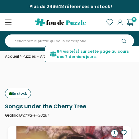
Plus de 246648 références en stock !
0
64 visite(s) sur cette page au cours
Accueil
>
Puzzles - Art
>
Songs under the Cherry Tree
des 7 derniers jours.
En stock
Songs under the Cherry Tree
Grafika-F-30281
Grafika