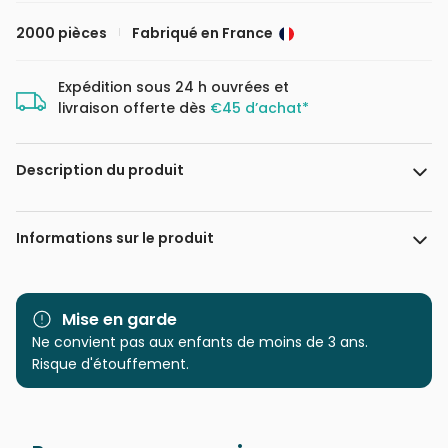
2000 pièces
Fabriqué en France
Expédition sous 24 h ouvrées et
livraison offerte dès
€45 d’achat*
Description du produit
Cris Ortega. www.crisortega.com
Informations sur le produit
Marque
Grafika
Mise en garde
Catégorie
Ne convient pas aux enfants de moins de 3 ans.
Puzzles - Art
Risque d'étouffement.
Age
Puzzle pour Adultes (500 à
48.000 pièces)