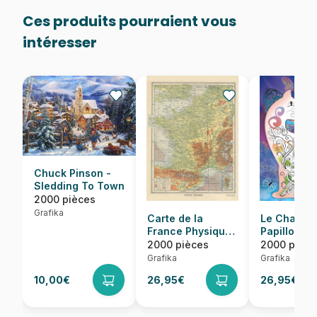
Ces produits pourraient vous
intéresser
Chuck Pinson -
Sledding To Town
2000 pièces
Grafika
Carte de la
Le Chat et 
France Physique
Papillons
- Larousse, 1925
2000 pièces
2000 pièce
Grafika
Grafika
10,00€
26,95€
26,95€