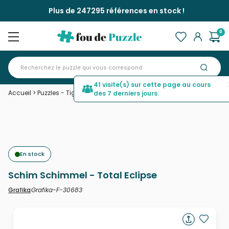
Plus de 247295 références en stock !
0
41 visite(s) sur cette page au cours
Accueil
>
Puzzles - Tigres
>
Schim Schimmel - Total Eclipse
des 7 derniers jours.
En stock
Schim Schimmel - Total Eclipse
Grafika-F-30683
Grafika