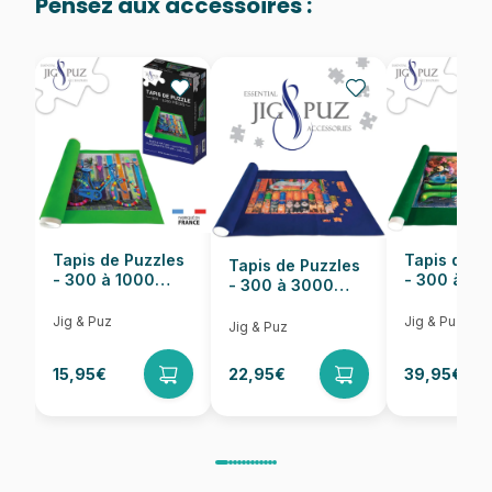
Pensez aux accessoires :
Provenance
Fabriqué en France
EAN
3663384306839
Nombre de pièces
2000 pièces
Dimensions
98 x 69 cm
Tapis de Puzzles
Tapis de P
Tapis de Puzzles
- 300 à 1000
- 300 à 6
- 300 à 3000
pièces
pièces
Pièces
Jig & Puz
Jig & Puz
Jig & Puz
15,95€
22,95€
39,95€