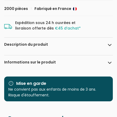
2000 pièces
Fabriqué en France
Expédition sous 24 h ouvrées et
livraison offerte dès
€45 d’achat*
Description du produit
Schim Schimmel. www.schimschimmel.com
Informations sur le produit
Marque
Grafika
Mise en garde
Catégorie
Ne convient pas aux enfants de moins de 3 ans.
Puzzles - Tigres
Risque d'étouffement.
Age
Puzzle pour Adultes (500 à
48.000 pièces)