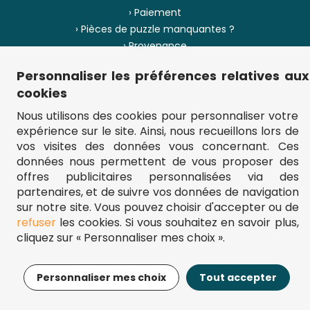
› Paiement
› Pièces de puzzle manquantes ?
› Provenance
Personnaliser les préférences relatives aux
› Plan du site
cookies
Nous utilisons des cookies pour personnaliser votre
expérience sur le site. Ainsi, nous recueillons lors de
** Frais d'envoi = 6,95 € (France) / gratuit à partir de 45 €.
vos visites des données vous concernant. Ces
fou-de-puzzle.com : le site référence pour acheter des puzzles de
données nous permettent de vous proposer des
qualité à bon prix.
© Fou-de-puzzle.com 2011 - 2026
offres publicitaires personnalisées via des
partenaires, et de suivre vos données de navigation
sur notre site. Vous pouvez choisir d'accepter ou de
refuser
les cookies. Si vous souhaitez en savoir plus,
cliquez sur « Personnaliser mes choix ».
26,95€
Ajouter au panier
Personnaliser mes choix
Tout accepter