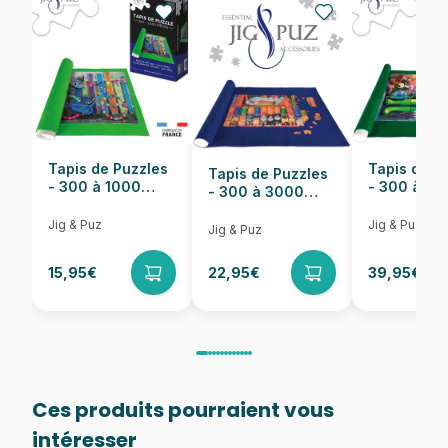
Nombre de pièces
2000 pièces
Dimensions
98 x 69 cm
Tapis de Puzzles
Tapis de P
Tapis de Puzzles
- 300 à 1000
- 300 à 6
- 300 à 3000
pièces
pièces
Pièces
Jig & Puz
Jig & Puz
Jig & Puz
15,95€
22,95€
39,95€
Ces produits pourraient vous
intéresser