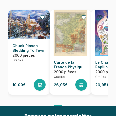
Chuck Pinson -
Sledding To Town
2000 pièces
Grafika
Carte de la
Le Chat et 
France Physique
Papillons
- Larousse, 1925
2000 pièces
2000 pièce
Grafika
Grafika
10,00€
26,95€
26,95€