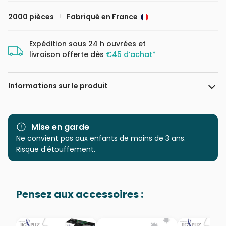
2000 pièces
Fabriqué en France
Expédition sous 24 h ouvrées et
livraison offerte dès
€45 d’achat*
Informations sur le produit
Marque
Grafika
Mise en garde
Catégorie
Ne convient pas aux enfants de moins de 3 ans.
Puzzles - Art
Risque d'étouffement.
Age
Puzzle pour Adultes (500 à
48.000 pièces)
Pensez aux accessoires :
Provenance
Fabriqué en France
EAN
3663384301261