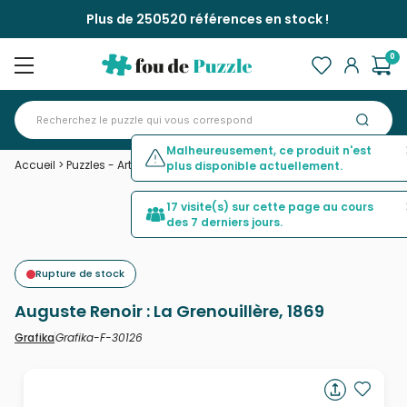
Plus de 250520 références en stock !
0
Malheureusement, ce produit n'est
Accueil
>
Puzzles - Art
>
Auguste Renoir : La Grenouillère, 1869
plus disponible actuellement.
17 visite(s) sur cette page au cours
des 7 derniers jours.
Rupture de stock
Auguste Renoir : La Grenouillère, 1869
Grafika-F-30126
Grafika