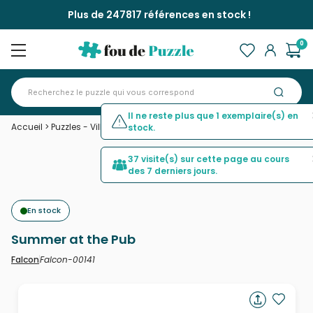
Plus de 247817 références en stock !
0
Il ne reste plus que 1 exemplaire(s) en
Accueil
>
Puzzles - Villes et Villages
>
Summer at the Pub
stock.
37 visite(s) sur cette page au cours
des 7 derniers jours.
En stock
Summer at the Pub
Falcon-00141
Falcon