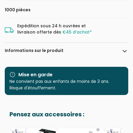
1000 pièces
Expédition sous 24 h ouvrées et
livraison offerte dès
€45 d’achat*
Informations sur le produit
Marque
Falcon
Mise en garde
Catégorie
Ne convient pas aux enfants de moins de 3 ans.
Puzzles - Villes et Villages
Risque d'étouffement.
Age
Puzzle pour Adultes (500 à
48.000 pièces)
Pensez aux accessoires :
Provenance
Puzzles fabriqués en France
EAN
8721017603030