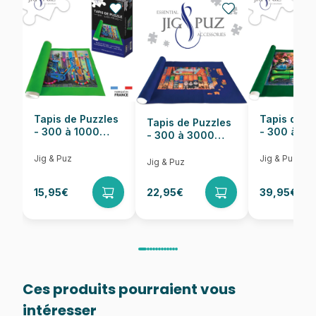
Nombre de pièces
1000 pièces
Dimensions
68 x 49 cm
Tapis de Puzzles
Tapis de P
Tapis de Puzzles
- 300 à 1000
- 300 à 6
- 300 à 3000
pièces
pièces
Pièces
Jig & Puz
Jig & Puz
Jig & Puz
15,95€
22,95€
39,95€
Ces produits pourraient vous
intéresser