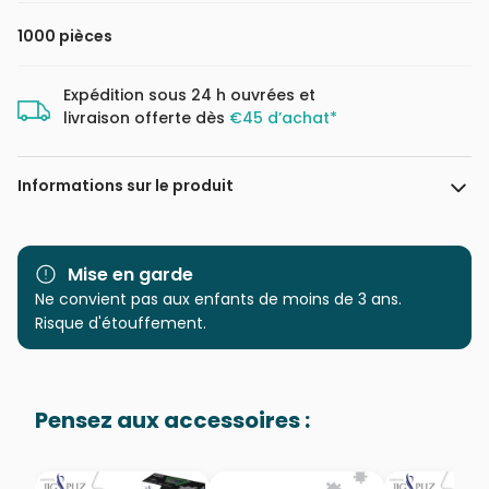
1000 pièces
Expédition sous 24 h ouvrées et
livraison offerte dès
€45 d’achat*
Informations sur le produit
Marque
Eurographics
Mise en garde
Catégorie
Ne convient pas aux enfants de moins de 3 ans.
Puzzles - Art
Risque d'étouffement.
Age
Puzzle pour Adultes (500 à
48.000 pièces)
Pensez aux accessoires :
Provenance
Puzzles fabriqués en France
EAN
628136601535