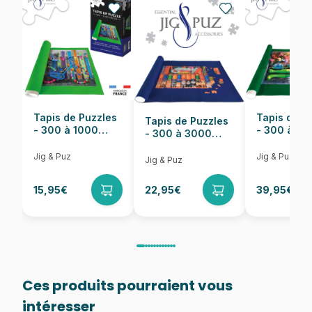
Nombre de pièces
1000 pièces
Dimensions
67 x 49 cm
Tapis de Puzzles
Tapis de P
Tapis de Puzzles
- 300 à 1000
- 300 à 6
- 300 à 3000
pièces
pièces
Pièces
Jig & Puz
Jig & Puz
Jig & Puz
15,95€
22,95€
39,95€
Ces produits pourraient vous
intéresser