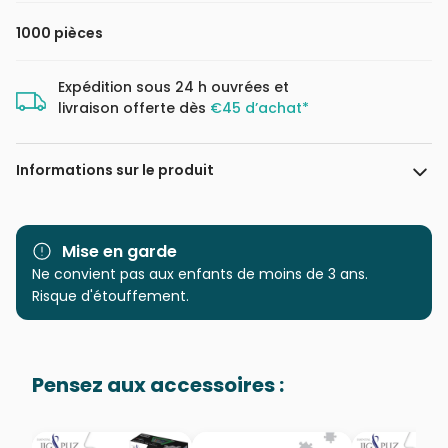
1000 pièces
Expédition sous 24 h ouvrées et
livraison offerte dès
€45 d’achat*
Informations sur le produit
Marque
Eurographics
Mise en garde
Catégorie
Ne convient pas aux enfants de moins de 3 ans.
Puzzles - Déco Culinaire
Risque d'étouffement.
Age
Puzzle pour Adultes (500 à
48.000 pièces)
Pensez aux accessoires :
Provenance
Puzzles fabriqués en France
EAN
628136656160