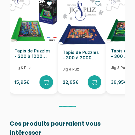
Nombre de pièces
1000 pièces
Dimensions
67 x 49 cm
Tapis de Puzzles
Tapis de P
Tapis de Puzzles
- 300 à 1000
- 300 à 6
- 300 à 3000
pièces
pièces
Pièces
Jig & Puz
Jig & Puz
Jig & Puz
15,95€
22,95€
39,95€
Ces produits pourraient vous
intéresser