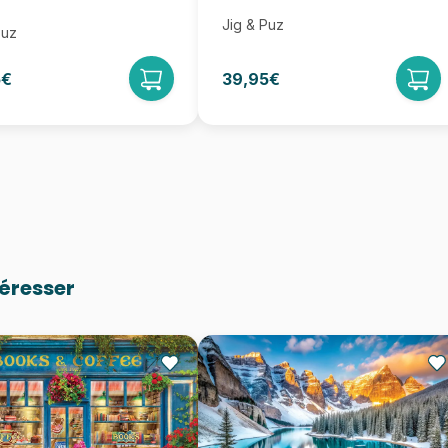
Jig & Puz
Puz
5€
39,95€
téresser