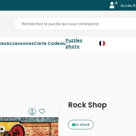
Accès R
Puzzles
tes
Accessoires
Carte Cadeau
photo
Rock Shop
En stock