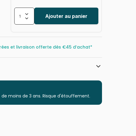
Ajouter au panier
rées et livraison offerte dès
€45 d’achat*
Eurographics
Puzzles - Magasins et Centre Ville
 de moins de 3 ans. Risque d'étouffement.
Puzzle pour Adultes (500 à 48.000
pièces)
Puzzles fabriqués en France
628136656146