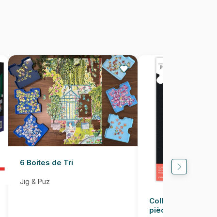
1000 pièces
67 x 49 cm
6 Boites de Tri
Jig & Puz
Colle pour Puzzle
pièces