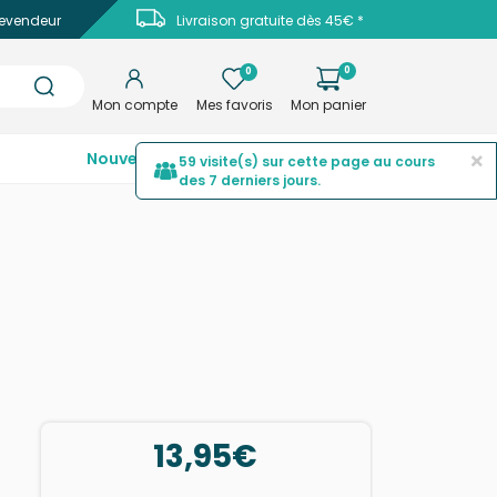
evendeur
Livraison gratuite dès 45€ *
0
0
Mon compte
Mes favoris
Mon panier
×
Nouveautés
Top ventes
Promotions
59 visite(s) sur cette page au cours
des 7 derniers jours.
13,95€