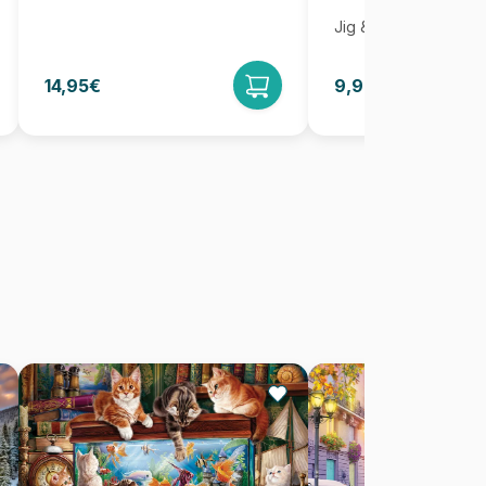
Jig & Puz
14,95€
9,95€