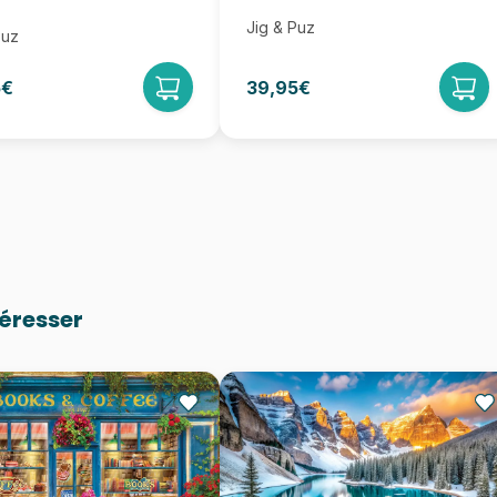
Jig & Puz
Puz
5€
39,95€
téresser