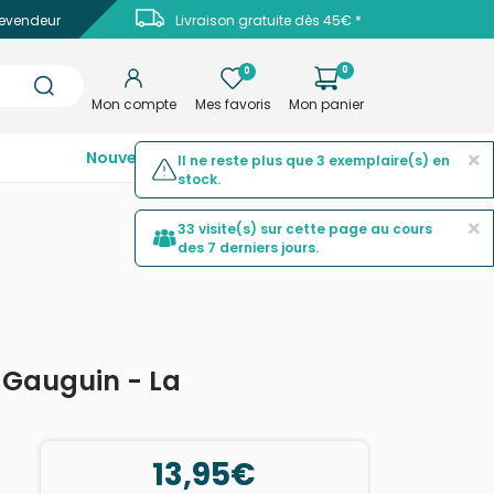
evendeur
Livraison gratuite dès 45€ *
0
0
Mon compte
Mes favoris
Mon panier
×
Nouveautés
Top ventes
Promotions
Il ne reste plus que 3 exemplaire(s) en
stock.
×
33 visite(s) sur cette page au cours
des 7 derniers jours.
 Gauguin - La
13,95€