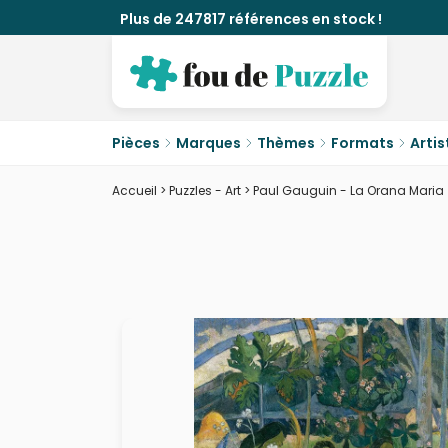
Plus de 247817 références en stock !
Pièces
Marques
Thèmes
Formats
Artis
Accueil
>
Puzzles - Art
>
Paul Gauguin - La Orana Maria