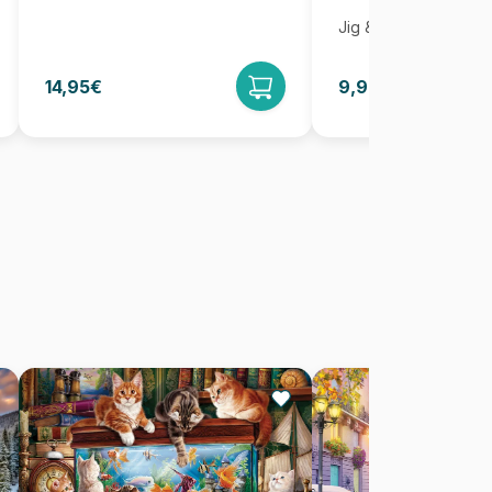
Jig & Puz
14,95€
9,95€