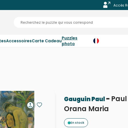
Accès R
Puzzles
tes
Accessoires
Carte Cadeau
photo
-
Paul
Gauguin Paul
Orana Maria
En stock