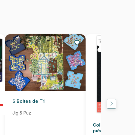
1000 pièces
67 x 49 cm
6 Boites de Tri
Jig & Puz
Colle pour Puzzle
pièces