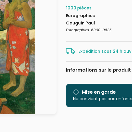
1000 pièces
Eurographics
Gauguin Paul
Eurographics-6000-0835
Expédition sous 24 h ouv
Informations sur le produit
Marque
Catégorie
Mise en garde
Ne convient pas aux enfants
Age
Provenance
EAN