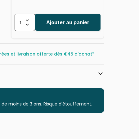
Ajouter au panier
rées et livraison offerte dès
€45 d’achat*
Eurographics
Puzzles - Art
 de moins de 3 ans. Risque d'étouffement.
Puzzle pour Adultes (500 à 48.000
pièces)
Puzzles fabriqués en France
628136608350