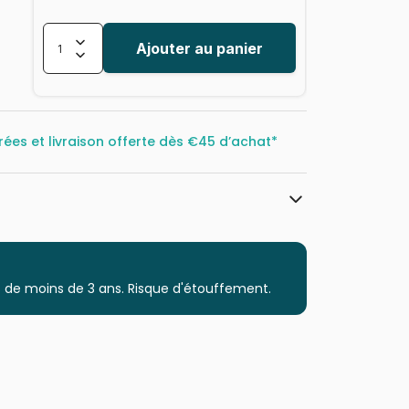
Ajouter au panier
rées et livraison offerte dès
€45 d’achat*
Eurographics
Puzzles - Magasins et Centre Ville
 de moins de 3 ans. Risque d'étouffement.
Puzzle pour Adultes (500 à 48.000
pièces)
Puzzles fabriqués en France
628136658829