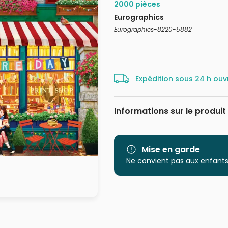
2000 pièces
Eurographics
Eurographics-8220-5882
Expédition sous 24 h ouv
Informations sur le produit
Marque
Catégorie
Mise en garde
Ne convient pas aux enfants
Age
Provenance
EAN