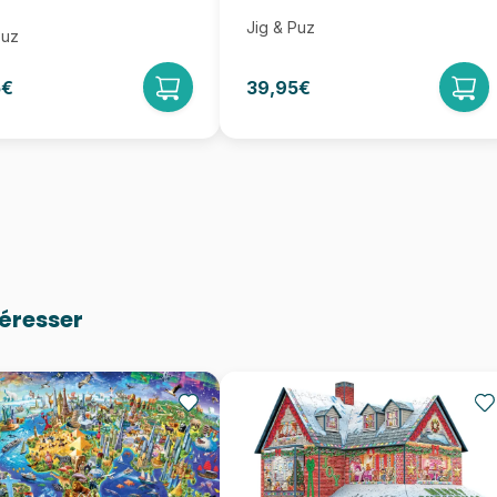
Jig & Puz
Puz
5€
39,95€
téresser