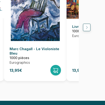
Livres et café - G
1000 pièces
Eurographics
Marc Chagall - Le Violoniste
Bleu
1000 pièces
Eurographics
13,95€
13,95€