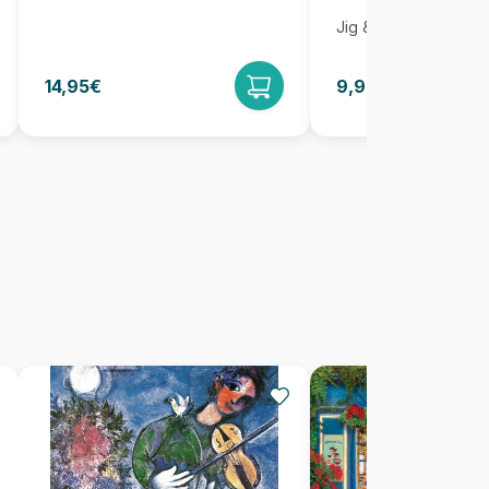
Jig & Puz
14,95€
9,95€