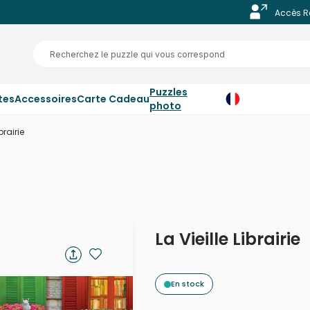
Accès R
Puzzles
tes
Accessoires
Carte Cadeau
photo
brairie
La Vieille Librairie
En stock