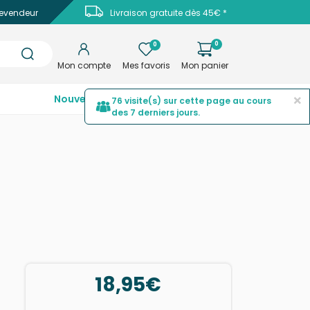
evendeur
Livraison gratuite dès 45€ *
0
0
Mon compte
Mes favoris
Mon panier
×
Nouveautés
Top ventes
Promotions
76 visite(s) sur cette page au cours
des 7 derniers jours.
18,95€