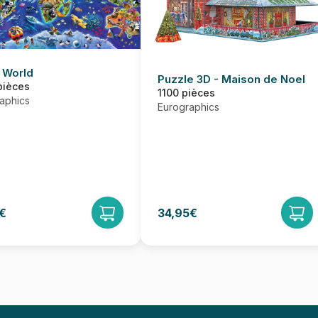
 World
Puzzle 3D - Maison de Noel
pièces
1100 pièces
aphics
Eurographics
€
34,95€