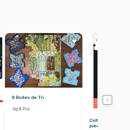
2000 pièces
68 x 97 cm
6 Boites de Tri
Jig & Puz
Colle pour Puzzle
pièces