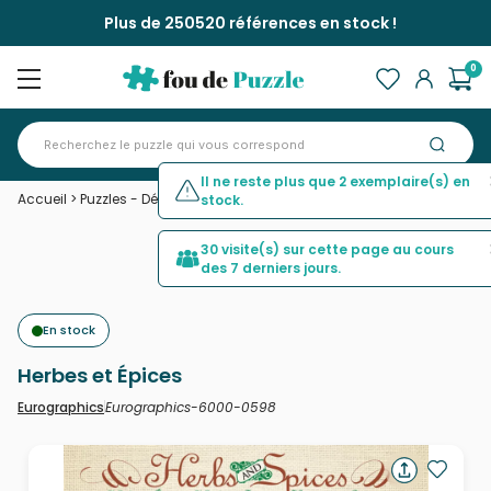
Plus de 250520 références en stock !
0
Il ne reste plus que 2 exemplaire(s) en
Accueil
>
Puzzles - Déco Culinaire
>
Herbes et Épices
stock.
30 visite(s) sur cette page au cours
des 7 derniers jours.
En stock
Herbes et Épices
Eurographics-6000-0598
Eurographics