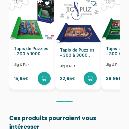
Nombre de pièces
1000 pièces
Dimensions
67 x 49 cm
Tapis de Puzzles
Tapis de P
Tapis de Puzzles
- 300 à 1000
- 300 à 6
- 300 à 3000
pièces
pièces
Pièces
Jig & Puz
Jig & Puz
Jig & Puz
15,95€
22,95€
39,95€
Ces produits pourraient vous
intéresser