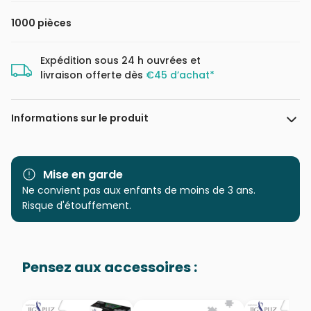
1000 pièces
Expédition sous 24 h ouvrées et
livraison offerte dès
€45 d’achat*
Informations sur le produit
Marque
Eurographics
Mise en garde
Catégorie
Ne convient pas aux enfants de moins de 3 ans.
Puzzles - Déco Culinaire
Risque d'étouffement.
Age
Puzzle pour Adultes (500 à
48.000 pièces)
Pensez aux accessoires :
Provenance
Puzzles fabriqués en France
EAN
628136605984