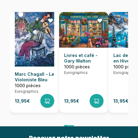
Lac de Mor
Livres et café -
en Hiver
Gary Walton
1000 pièce
1000 pièces
Eurographics
Eurographics
Marc Chagall - Le
Violoniste Bleu
1000 pièces
Eurographics
13,95€
13,95€
13,95€