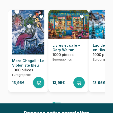
Lac de Mor
Livres et café -
en Hiver
Gary Walton
1000 pièce
1000 pièces
Eurographics
Eurographics
Marc Chagall - Le
Violoniste Bleu
1000 pièces
Eurographics
13,95€
13,95€
13,95€