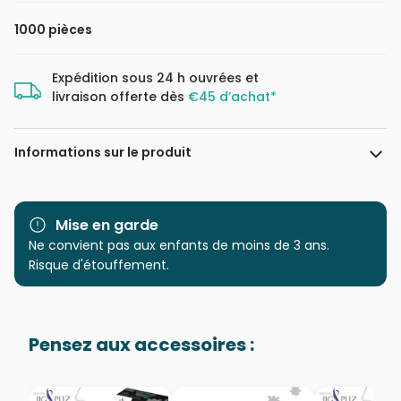
1000 pièces
Expédition sous 24 h ouvrées et
livraison offerte dès
€45 d’achat*
Informations sur le produit
Marque
Eurographics
Mise en garde
Catégorie
Ne convient pas aux enfants de moins de 3 ans.
Puzzles - Villes et Villages
Risque d'étouffement.
Age
Puzzle pour Adultes (500 à
48.000 pièces)
Pensez aux accessoires :
Provenance
Puzzles fabriqués en France
EAN
628136607865