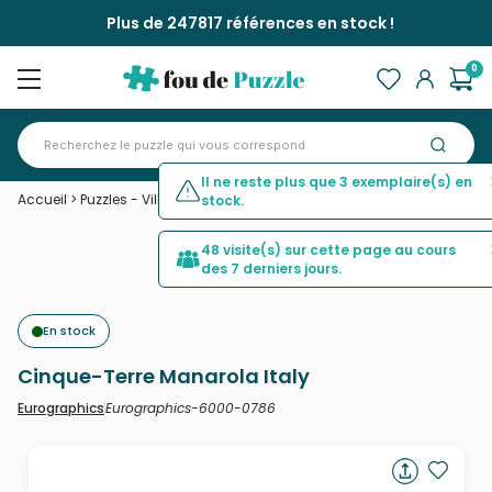
Plus de 247817 références en stock !
0
Il ne reste plus que 3 exemplaire(s) en
Accueil
>
Puzzles - Villes et Villages
>
Cinque-Terre Manarola Italy
stock.
48 visite(s) sur cette page au cours
des 7 derniers jours.
En stock
Cinque-Terre Manarola Italy
Eurographics-6000-0786
Eurographics