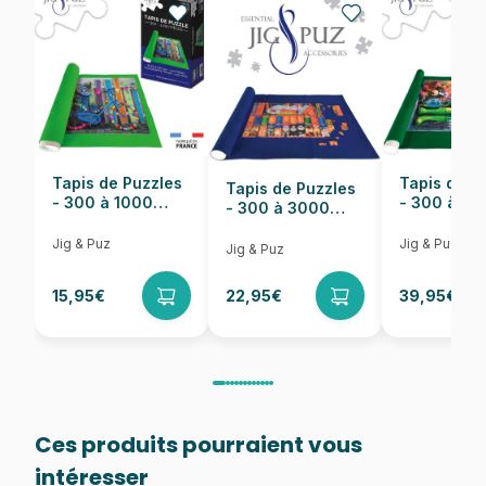
Nombre de pièces
1000 pièces
Dimensions
67 x 49 cm
Tapis de Puzzles
Tapis de P
Tapis de Puzzles
- 300 à 1000
- 300 à 6
- 300 à 3000
pièces
pièces
Pièces
Jig & Puz
Jig & Puz
Jig & Puz
15,95€
22,95€
39,95€
Ces produits pourraient vous
intéresser