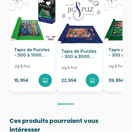
Nombre de pièces
1000 pièces
Dimensions
68 x 48 cm
Tapis de Puzzles
Tapis de P
Tapis de Puzzles
- 300 à 1000
- 300 à 6
- 300 à 3000
pièces
pièces
Pièces
Jig & Puz
Jig & Puz
Jig & Puz
15,95€
22,95€
39,95€
Ces produits pourraient vous
intéresser