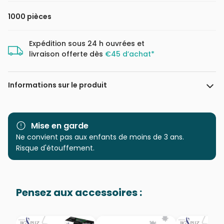
1000 pièces
Expédition sous 24 h ouvrées et
livraison offerte dès
€45 d’achat*
Informations sur le produit
Marque
Eurographics
Mise en garde
Catégorie
Ne convient pas aux enfants de moins de 3 ans.
Puzzles - Mers et Océans
Risque d'étouffement.
Age
Puzzle pour Adultes (500 à
48.000 pièces)
Pensez aux accessoires :
Provenance
Puzzles fabriqués en France
EAN
628136659086