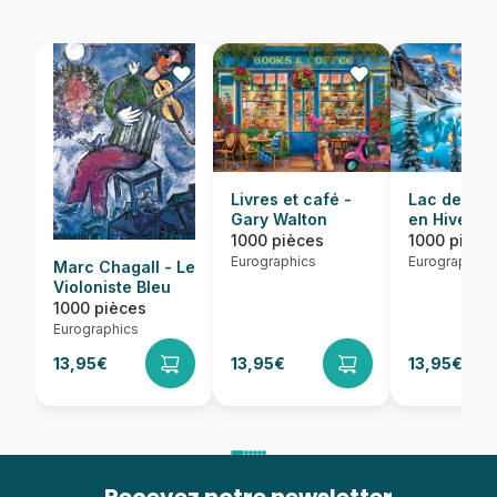
Lac de Mor
Livres et café -
en Hiver
Gary Walton
1000 pièce
1000 pièces
Eurographics
Eurographics
Marc Chagall - Le
Violoniste Bleu
1000 pièces
Eurographics
13,95€
13,95€
13,95€