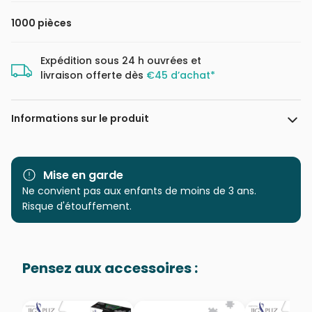
1000 pièces
Expédition sous 24 h ouvrées et
livraison offerte dès
€45 d’achat*
Informations sur le produit
Marque
eeBoo
Mise en garde
Catégorie
Ne convient pas aux enfants de moins de 3 ans.
Puzzles - Hommes et
Femmes
Risque d'étouffement.
Age
Puzzle pour Adultes (500 à
48.000 pièces)
Pensez aux accessoires :
Provenance
Puzzles fabriqués en France