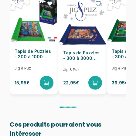
EAN
689196511165
Nombre de pièces
1000 pièces
Dimensions
59 x 59 cm
Tapis de Puzzles
Tapis de P
Tapis de Puzzles
- 300 à 1000
- 300 à 6
- 300 à 3000
pièces
pièces
Pièces
Jig & Puz
Jig & Puz
Jig & Puz
15,95€
22,95€
39,95€
Ces produits pourraient vous
intéresser