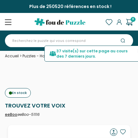
Plus de 250520 références en stock !
0
37 visite(s) sur cette page au cours
Accueil
>
Puzzles - Hommes et Femmes
>
TROUVEZ VOTRE VOIX
des 7 derniers jours.
En stock
TROUVEZ VOTRE VOIX
eeBoo-51116
eeBoo