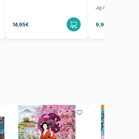
Jig & Puz
14,95€
9,95€