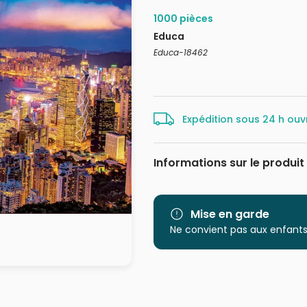
1000 pièces
Educa
Educa-18462
Expédition sous 24 h ouv
Informations sur le produit
Marque
Mise en garde
Catégorie
Ne convient pas aux enfants
Age
Provenance