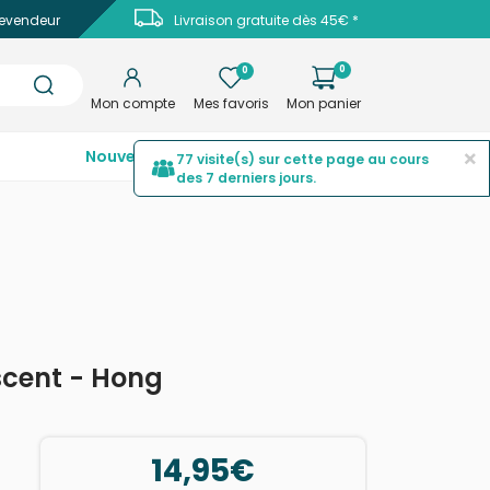
evendeur
Livraison gratuite dès 45€ *
0
0
Mon compte
Mes favoris
Mon panier
×
Nouveautés
Top ventes
Promotions
77 visite(s) sur cette page au cours
des 7 derniers jours.
scent - Hong
14,95€