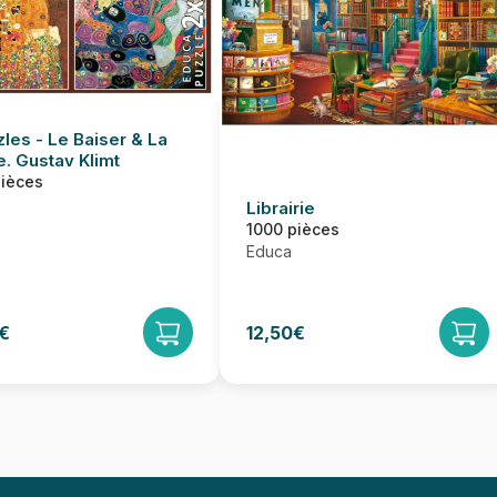
zles - Le Baiser & La
e. Gustav Klimt
pièces
Librairie
1000 pièces
Educa
€
12,50€