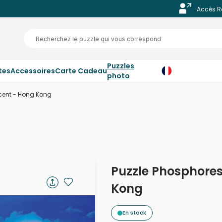
Accès R
Puzzles
tes
Accessoires
Carte Cadeau
photo
cent - Hong Kong
Puzzle Phosphore
Kong
En stock