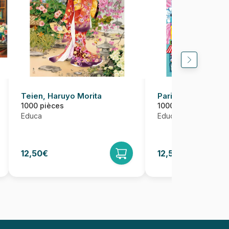
Teien, Haruyo Morita
Paris par Car Pint
1000 pièces
1000 pièces
Educa
Educa
12,50€
12,50€