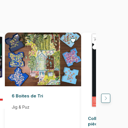
8412668184626
1000 pièces
68 x 48 cm
6 Boites de Tri
Jig & Puz
Colle pour Puzzle
pièces