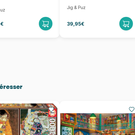
Jig & Puz
Puz
5€
39,95€
téresser