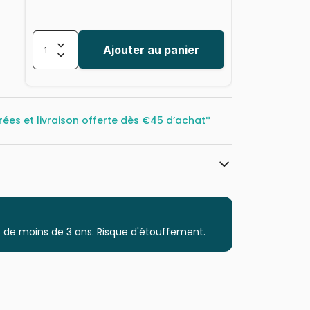
Ajouter au panier
rées et livraison offerte dès
€45 d’achat*
Educa : un large choix de puzzles
made in Espagne
Puzzles - Villes et Villages
 de moins de 3 ans. Risque d'étouffement.
Puzzle pour Adultes (500 à 48.000
pièces)
Puzzles fabriqués en France