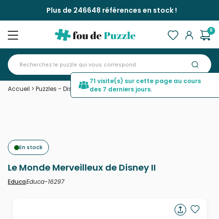
Plus de 246648 références en stock !
0
71 visite(s) sur cette page au cours
Accueil
>
Puzzles - Disney
>
Le Monde Merveilleux de Disney II
des 7 derniers jours.
En stock
Le Monde Merveilleux de Disney II
Educa-16297
Educa