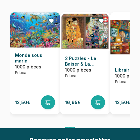
Monde sous
2 Puzzles - Le
marin
Baiser & La
1000 pièces
Vierge. Gustav
1000 pièces
Librairie
Educa
Klimt
1000 pièce
Educa
Educa
12,50€
16,95€
12,50€