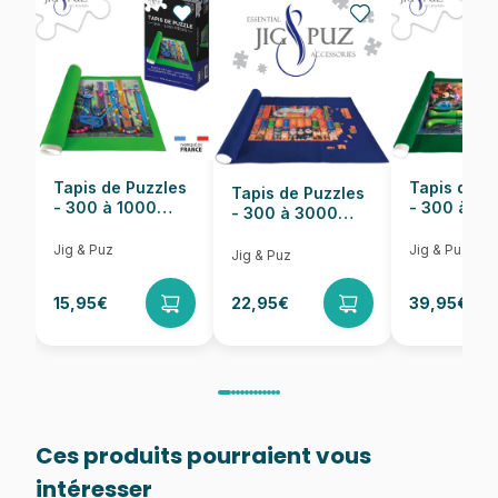
EAN
8412668162976
Nombre de pièces
1000 pièces
Dimensions
68 x 48 cm
Tapis de Puzzles
Tapis de P
Tapis de Puzzles
- 300 à 1000
- 300 à 6
- 300 à 3000
pièces
pièces
Pièces
Jig & Puz
Jig & Puz
Jig & Puz
15,95€
22,95€
39,95€
Ces produits pourraient vous
intéresser