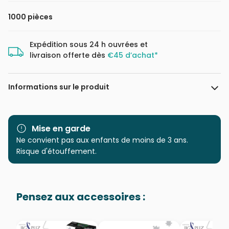
1000 pièces
Expédition sous 24 h ouvrées et
livraison offerte dès
€45 d’achat*
Informations sur le produit
Marque
Educa : un large choix de
puzzles made in Espagne
Mise en garde
Ne convient pas aux enfants de moins de 3 ans.
Catégorie
Puzzles - Disney
Risque d'étouffement.
Age
Puzzle pour Adultes (500 à
48.000 pièces)
Pensez aux accessoires :
Provenance
Puzzles fabriqués en France