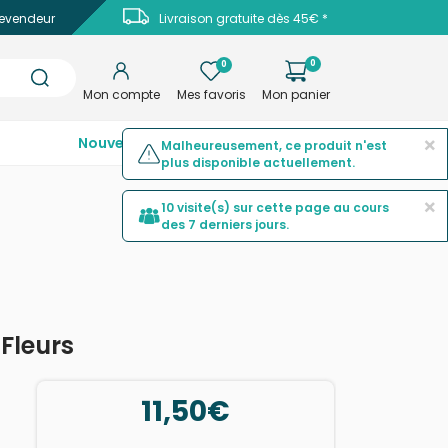
evendeur
Livraison gratuite dès 45€ *
0
0
Mon compte
Mes favoris
Mon panier
×
Nouveautés
Top ventes
Promotions
Malheureusement, ce produit n'est
plus disponible actuellement.
×
10 visite(s) sur cette page au cours
des 7 derniers jours.
Fleurs
11,50€