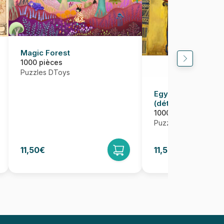
Magic Forest
1000 pièces
Puzzles DToys
Egypte ancienne -
(détail)
1000 pièces
Puzzles DToys
11,50€
11,50€