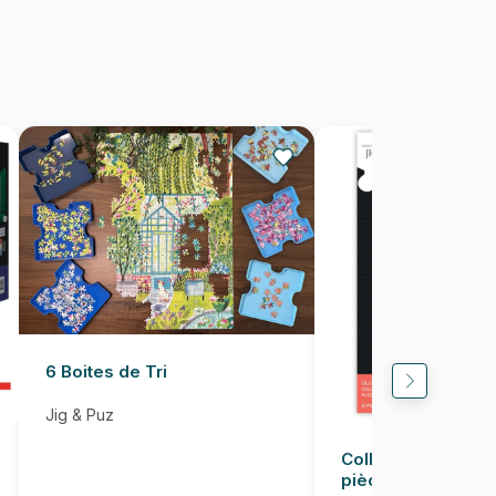
1000 pièces
68 x 47 cm
6 Boites de Tri
Jig & Puz
Colle pour Puzzle
pièces