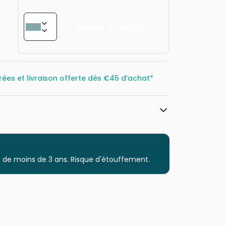
Ajouter au panier
rées et livraison offerte dès
€45 d’achat*
Puzzles DToys, des puzzles à petits prix
Puzzles - Rétros et Nostalgie
 de moins de 3 ans. Risque d'étouffement.
Puzzle pour Adultes (500 à 48.000
pièces)
Puzzles fabriqués en France
5947502874492