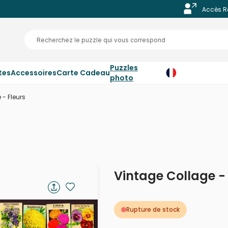
Accès R
Puzzles
tes
Accessoires
Carte Cadeau
photo
 - Fleurs
Vintage Collage - 
Rupture de stock