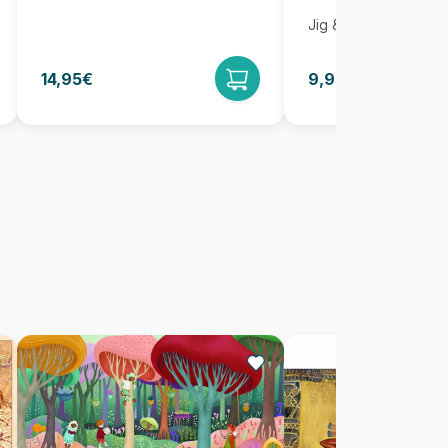
Jig & Puz
14,95€
9,95€