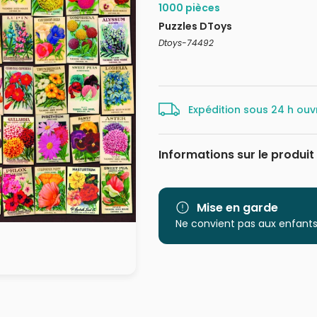
1000 pièces
Puzzles DToys
Dtoys-74492
Expédition sous 24 h ouv
Informations sur le produit
Marque
Catégorie
Mise en garde
Ne convient pas aux enfants
Age
Provenance
EAN