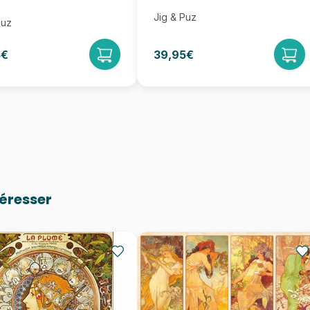
Jig & Puz
Puz
5€
39,95€
téresser