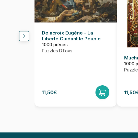
Delacroix Eugène - La
Liberté Guidant le Peuple
1000 pièces
Puzzles DToys
Mucha
1000 
Puzzl
11,50€
11,50