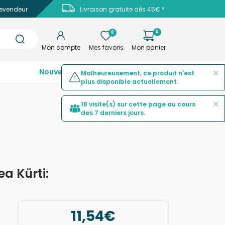
evendeur
Livraison gratuite dès 45€ *
0
0
Mon compte
Mes favoris
Mon panier
×
Nouveautés
Top ventes
Promotions
Malheureusement, ce produit n'est
plus disponible actuellement.
×
18 visite(s) sur cette page au cours
des 7 derniers jours.
a Kürti:
11,54€