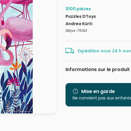
1000 pièces
Puzzles DToys
Andrea Kürti
Dtoys-75192
Expédition sous 24 h ouv
Informations sur le produit
Marque
Catégorie
Mise en garde
Ne convient pas aux enfants
Age
Provenance
EAN