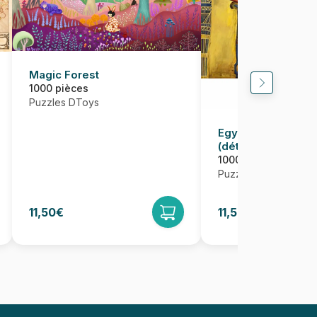
Magic Forest
1000 pièces
Puzzles DToys
Egypte ancienne -
(détail)
1000 pièces
Puzzles DToys
11,50€
11,50€