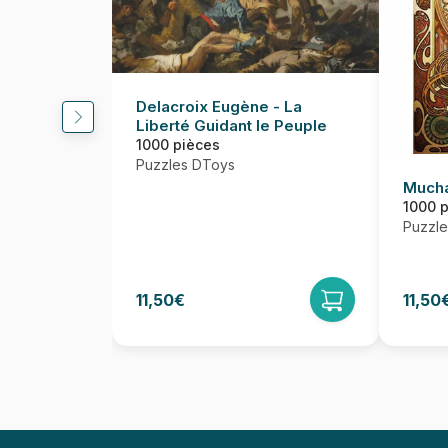
Delacroix Eugène - La
Liberté Guidant le Peuple
1000 pièces
Puzzles DToys
Mucha
1000 
Puzzl
11,50€
11,50