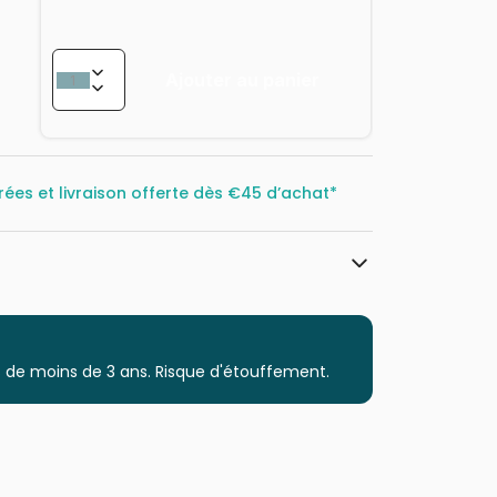
Ajouter au panier
rées et livraison offerte dès
€45 d’achat*
Puzzles DToys, des puzzles à petits prix
Puzzles - Oiseaux
 de moins de 3 ans. Risque d'étouffement.
Puzzle pour Adultes (500 à 48.000
pièces)
Puzzles fabriqués en France
5947502875192