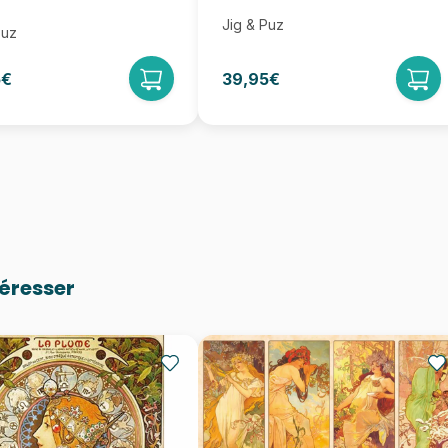
Jig & Puz
Puz
5€
39,95€
téresser