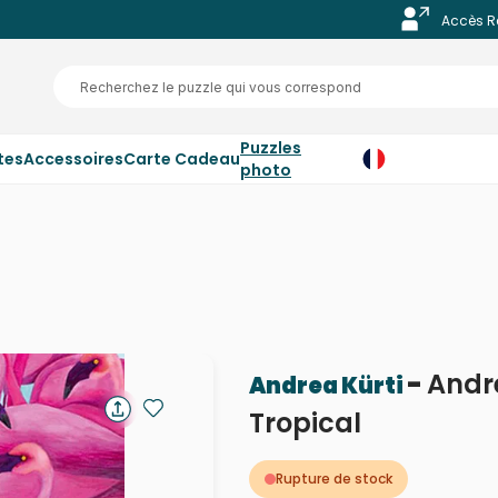
Accès R
Puzzles
tes
Accessoires
Carte Cadeau
photo
-
Andre
Andrea Kürti
Tropical
Rupture de stock