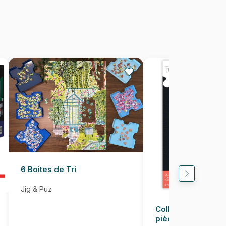
1000 pièces
68 x 47 cm
6 Boites de Tri
Jig & Puz
Colle pour Puzzle
pièces