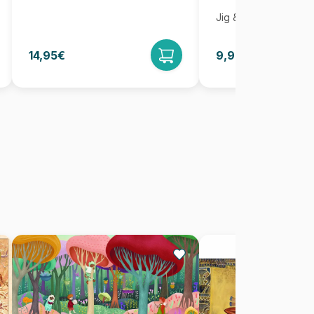
Jig & Puz
14,95€
9,95€