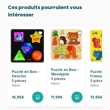
Ces produits pourraient vous
intéresser
Puzzle en Bois -
Puzzle en B
Puzzle en Bois -
Woodypile
Frimours
Geochic
5 pièces
5 pièces
5 pièces
Djeco
Djeco
Djeco
16,95€
11,99€
13,95€