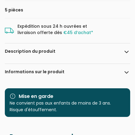
5 pièces
Expédition sous 24 h ouvrées et
livraison offerte dès
€45 d’achat*
Description du produit
Mouki est un puzzle sur le thème de la ferme. Une jolie
Informations sur le produit
base en forme de ferme en feutrine brodée et imprimée
et 5 animaux en bois à replacer. Contenu : puzzle de 5
pièces en bois sur une base en feutrine.
Marque
Djeco
Mise en garde
Catégorie
Ne convient pas aux enfants de moins de 3 ans.
Puzzles - Animaux de la
ferme
Risque d'étouffement.
Age
à partir de 2 ans (2 à 10
pièces)