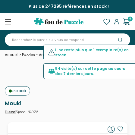
Plus de 247295 références en stock !
0
Il ne reste plus que 1 exemplaire(s) en
Accueil
>
Puzzles - Animaux de la ferme
>
Mouki
stock.
54 visite(s) sur cette page au cours
des 7 derniers jours.
En stock
Mouki
Djeco-01072
Djeco