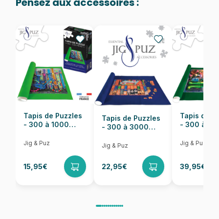
Pensez aux accessoires :
Provenance
Puzzles fabriqués en France
EAN
3070900010727
Nombre de pièces
5 pièces
Dimensions
21 x 21 cm
Tapis de Puzzles
Tapis de P
Tapis de Puzzles
- 300 à 1000
- 300 à 6
- 300 à 3000
pièces
pièces
Pièces
Jig & Puz
Jig & Puz
Jig & Puz
15,95€
22,95€
39,95€