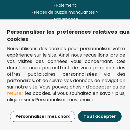
› Paiement
› Pièces de puzzle manquantes ?
› Provenance
Personnaliser les préférences relatives aux
› Plan du site
cookies
Nous utilisons des cookies pour personnaliser votre
expérience sur le site. Ainsi, nous recueillons lors de
** Frais d'envoi = 6,95 € (France) / gratuit à partir de 45 €.
vos visites des données vous concernant. Ces
fou-de-puzzle.com : le site référence pour acheter des puzzles de
données nous permettent de vous proposer des
qualité à bon prix.
© Fou-de-puzzle.com 2011 - 2026
offres publicitaires personnalisées via des
partenaires, et de suivre vos données de navigation
sur notre site. Vous pouvez choisir d'accepter ou de
refuser
les cookies. Si vous souhaitez en savoir plus,
cliquez sur « Personnaliser mes choix ».
17,99€
Ajouter au panier
Personnaliser mes choix
Tout accepter