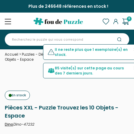
Plus de 246648 références en stock !
0
Il ne reste plus que 1 exemplaire(s) en
Accueil
>
Puzzles - Déco et Objets
>
Pièces XXL - Puzzle Trouvez les 10
stock.
Objets - Espace
85 visite(s) sur cette page au cours
des 7 derniers jours.
En stock
Pièces XXL - Puzzle Trouvez les 10 Objets -
Espace
Dino-47232
Dino