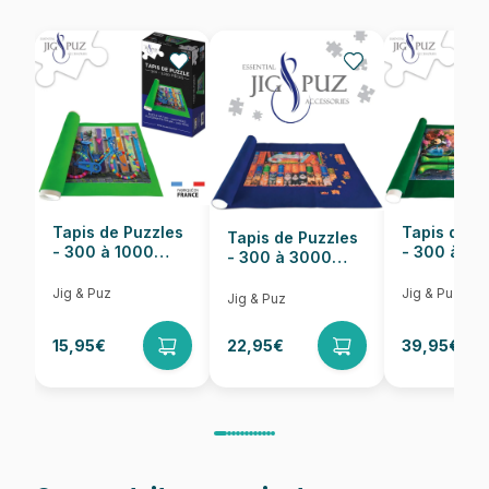
EAN
8590878472327
Nombre de pièces
300 pièces
Dimensions
47 x 33 cm
Tapis de Puzzles
Tapis de P
Tapis de Puzzles
- 300 à 1000
- 300 à 6
- 300 à 3000
pièces
pièces
Pièces
Jig & Puz
Jig & Puz
Jig & Puz
15,95€
22,95€
39,95€