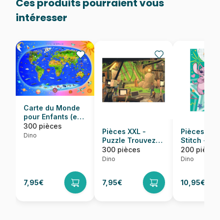
Ces produits pourraient vous
intéresser
Carte du Monde
pour Enfants (en
anglais)
300 pièces
Pièces XXL -
Pièces XXL
Dino
Puzzle Trouvez
Stitch - Av
les 10 Objets -
Strass Incl
300 pièces
200 pièces
Film
Dino
Dino
7,95€
7,95€
10,95€