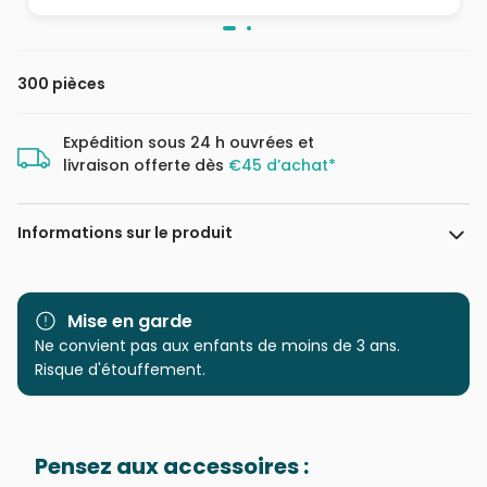
300 pièces
Expédition sous 24 h ouvrées et
livraison offerte dès
€45 d’achat*
Informations sur le produit
Marque
Dino
Mise en garde
Catégorie
Ne convient pas aux enfants de moins de 3 ans.
Puzzles - Déco et Objets
Risque d'étouffement.
Age
à partir de 9 ans (251 à 399
pièces)
Pensez aux accessoires :
Provenance
Puzzles fabriqués en France