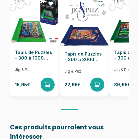
Nombre de pièces
1000 pièces
Dimensions
68 x 49 cm
Tapis de Puzzles
Tapis de P
Tapis de Puzzles
- 300 à 1000
- 300 à 6
- 300 à 3000
pièces
pièces
Pièces
Jig & Puz
Jig & Puz
Jig & Puz
15,95€
22,95€
39,95€
Ces produits pourraient vous
intéresser