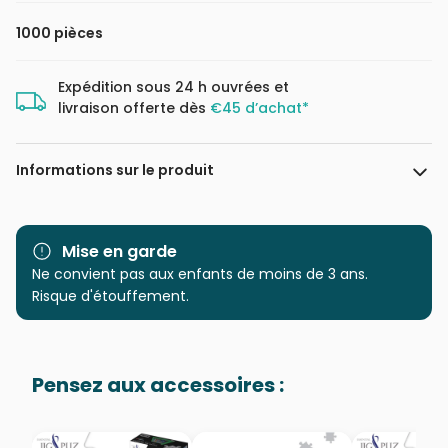
1000 pièces
Expédition sous 24 h ouvrées et
livraison offerte dès
€45 d’achat*
Informations sur le produit
Marque
Cobble Hill
Mise en garde
Catégorie
Ne convient pas aux enfants de moins de 3 ans.
Puzzles - Oiseaux
Risque d'étouffement.
Age
Puzzle pour Adultes (500 à
48.000 pièces)
Pensez aux accessoires :
Provenance
Puzzles fabriqués en France
EAN
625012400282