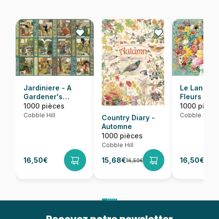
Jardiniere - A
Le Langag
Gardener's
Fleurs
Calendar
1000 pièces
1000 pièce
Cobble Hill
Cobble Hill
Country Diary -
Automne
1000 pièces
Cobble Hill
16,50€
15,68€
16,50€
16,50€