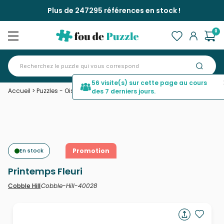
Plus de 247295 références en stock !
0
56 visite(s) sur cette page au cours
Accueil
>
Puzzles - Oiseaux
>
Printemps Fleuri
des 7 derniers jours.
En stock
Promotion
Printemps Fleuri
Cobble-Hill-40028
Cobble Hill