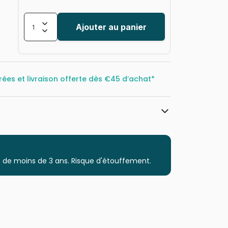
Ajouter au panier
rées et livraison offerte dès
€45 d’achat*
Cobble Hill
Puzzles - Collages
 de moins de 3 ans. Risque d'étouffement.
à partir de 9 ans (251 à 399 pièces)
Puzzles fabriqués en France
625012480093
275 pièces