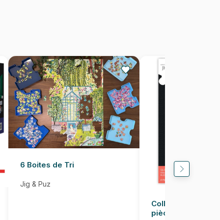
46 x 61 cm
6 Boites de Tri
Jig & Puz
Colle pour Puzzle
pièces