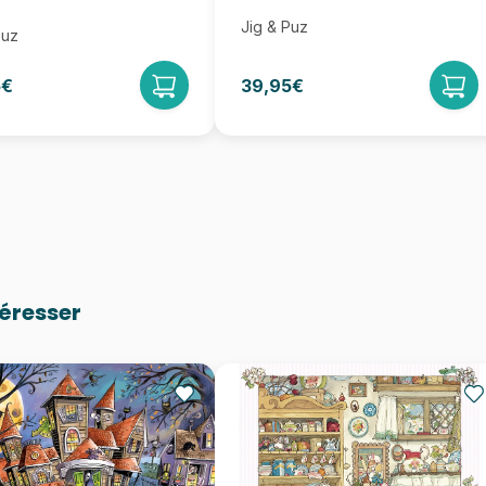
Jig & Puz
Puz
5€
39,95€
téresser