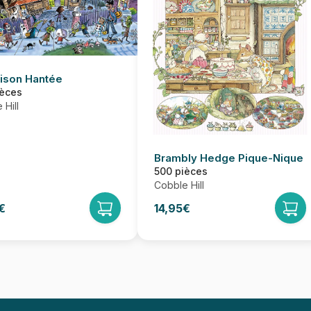
ison Hantée
ièces
 Hill
Brambly Hedge Pique-Nique
500 pièces
Cobble Hill
€
14,95€