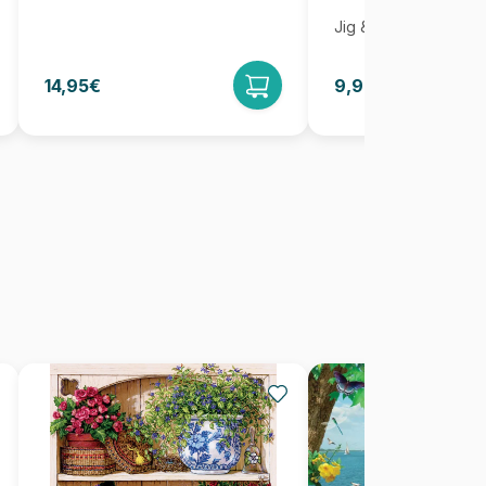
Jig & Puz
14,95€
9,95€