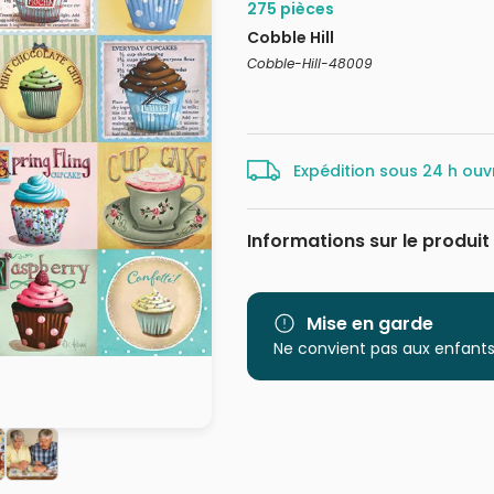
275 pièces
Cobble Hill
Cobble-Hill-48009
Expédition sous 24 h ouv
Informations sur le produit
Marque
Catégorie
Mise en garde
Ne convient pas aux enfants
Age
Provenance
EAN
Nombre de pièces