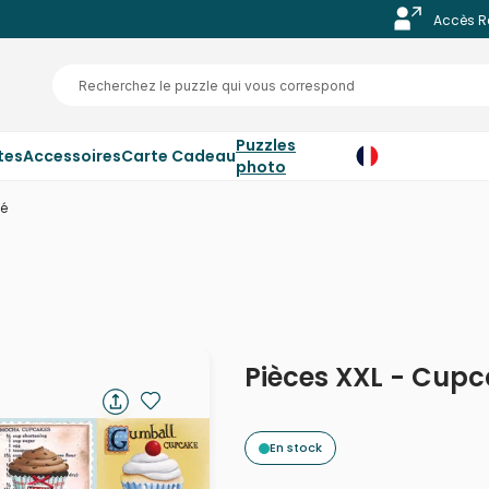
Accès R
Puzzles
tes
Accessoires
Carte Cadeau
photo
fé
Pièces XXL - Cup
En stock