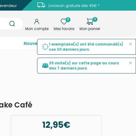
evendeur
Livraison gratuite dès 45€ *
0
0
Mon compte
Mes favoris
Mon panier
×
Nouveautés
Top ventes
Promotions
1 exemplaire(s) ont été commandé(s)
ces 30 derniers jours.
×
39 visite(s) sur cette page au cours
des 7 derniers jours.
cake Café
12,95€