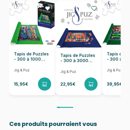
EAN
625012480024
Nombre de pièces
275 pièces
Dimensions
46 x 61 cm
Tapis de Puzzles
Tapis de P
Tapis de Puzzles
- 300 à 1000
- 300 à 6
- 300 à 3000
pièces
pièces
Pièces
Jig & Puz
Jig & Puz
Jig & Puz
15,95€
22,95€
39,95€
Ces produits pourraient vous