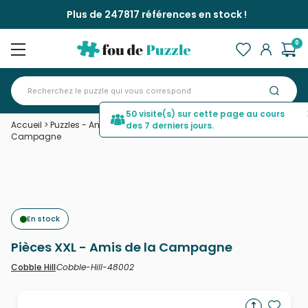
Plus de 247817 références en stock !
0
50 visite(s) sur cette page au cours
Accueil
>
Puzzles - Animaux de la ferme
>
Pièces XXL - Amis de la
des 7 derniers jours.
Campagne
En stock
Pièces XXL - Amis de la Campagne
Cobble-Hill-48002
Cobble Hill