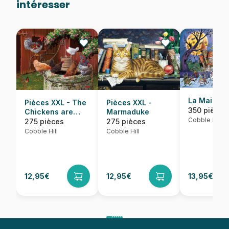
intéresser
La Maison 
Pièces XXL - The
Pièces XXL -
350 pièces
Chickens are
Marmaduke
Cobble Hill
Well
275 pièces
275 pièces
Cobble Hill
Cobble Hill
12,95€
12,95€
13,95€