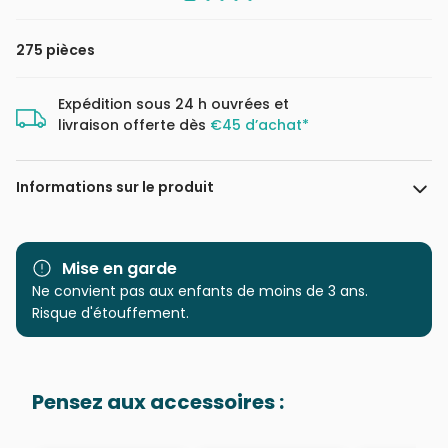
275 pièces
Expédition sous 24 h ouvrées et
livraison offerte dès
€45 d’achat*
Informations sur le produit
Marque
Cobble Hill
Mise en garde
Catégorie
Ne convient pas aux enfants de moins de 3 ans.
Puzzles - Animaux de la
ferme
Risque d'étouffement.
Age
à partir de 9 ans (251 à 399
pièces)
Pensez aux accessoires :
Provenance
Puzzles fabriqués en France