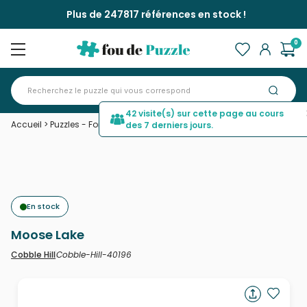
Plus de 247817 références en stock !
0
42 visite(s) sur cette page au cours
Accueil
>
Puzzles - Forêts, Fleurs et Jardins
>
Moose Lake
des 7 derniers jours.
En stock
Moose Lake
Cobble-Hill-40196
Cobble Hill