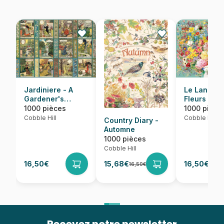
Jardiniere - A
Le Langag
Gardener's
Fleurs
Calendar
1000 pièces
1000 pièce
Cobble Hill
Cobble Hill
Country Diary -
Automne
1000 pièces
Cobble Hill
16,50€
15,68€
16,50€
16,50€