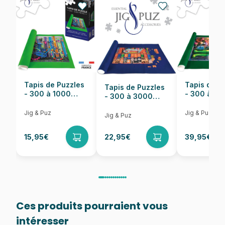
EAN
625012401968
Nombre de pièces
1000 pièces
Dimensions
68 x 49 cm
Tapis de Puzzles
Tapis de P
Tapis de Puzzles
- 300 à 1000
- 300 à 6
- 300 à 3000
pièces
pièces
Pièces
Jig & Puz
Jig & Puz
Jig & Puz
15,95€
22,95€
39,95€
Ces produits pourraient vous
intéresser