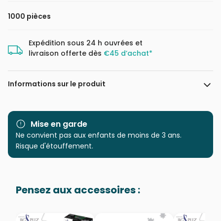
1000 pièces
Expédition sous 24 h ouvrées et
livraison offerte dès
€45 d’achat*
Informations sur le produit
Marque
Cobble Hill
Mise en garde
Catégorie
Ne convient pas aux enfants de moins de 3 ans.
Puzzles - Forêts, Fleurs et
Jardins
Risque d'étouffement.
Age
Puzzle pour Adultes (500 à
48.000 pièces)
Pensez aux accessoires :
Provenance
Puzzles fabriqués en France