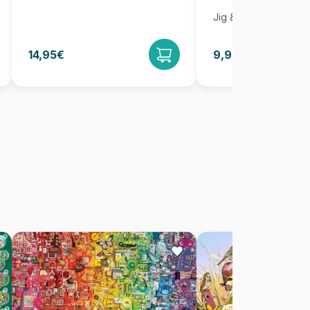
Jig & Puz
14,95€
9,95€