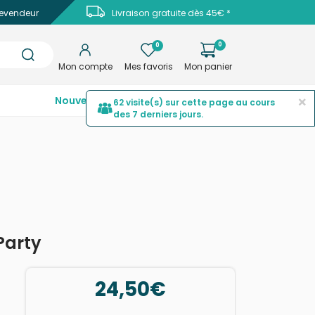
evendeur
Livraison gratuite dès 45€ *
0
0
Mon compte
Mes favoris
Mon panier
×
Nouveautés
Top ventes
Promotions
62 visite(s) sur cette page au cours
des 7 derniers jours.
Party
24,50€