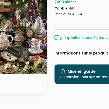
2000 pièces
Cobble Hill
Cobble-Hill-49004
Expédition sous 24 h ouv
Informations sur le produit
Marque
Catégorie
Mise en garde
Ne convient pas aux enfants
Age
Provenance
EAN