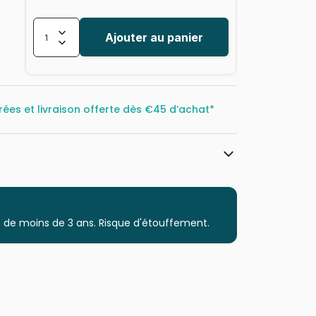
Ajouter au panier
rées et livraison offerte dès
€45 d’achat*
Cobble Hill
Puzzles - Déco et Objets
 de moins de 3 ans. Risque d'étouffement.
Puzzle pour Adultes (500 à 48.000
pièces)
Puzzles fabriqués en France
625012490047