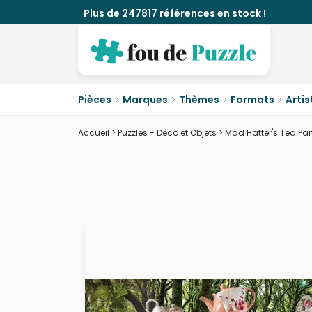
Plus de 247817 références en stock !
Pièces
Marques
Thèmes
Formats
Artis
Accueil
>
Puzzles - Déco et Objets
>
Mad Hatter's Tea Par