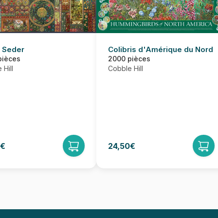
 Seder
Colibris d'Amérique du Nord
pièces
2000 pièces
 Hill
Cobble Hill
0€
24,50€