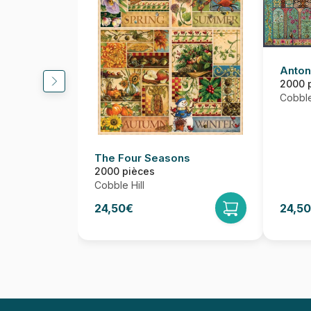
Anton
2000 
Cobble
The Four Seasons
2000 pièces
Cobble Hill
24,50€
24,5