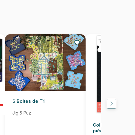
2000 pièces
68 x 100 cm
6 Boites de Tri
Jig & Puz
Colle pour Puzzle
pièces