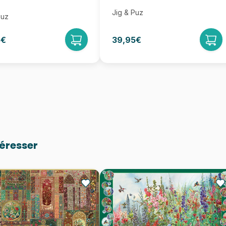
Jig & Puz
Puz
5€
39,95€
téresser