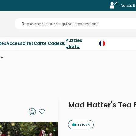
Accès R
Puzzles
tes
Accessoires
Carte Cadeau
photo
ty
Mad Hatter's Tea 
En stock